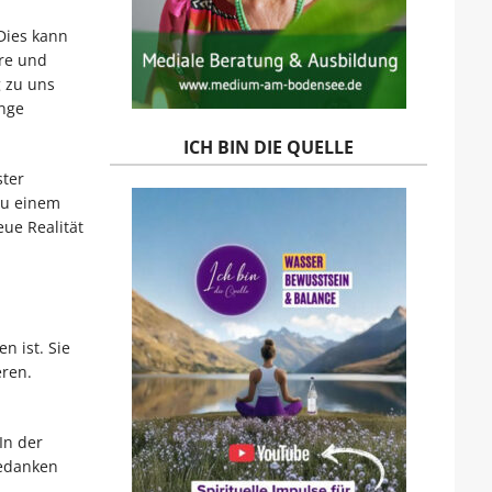
Dies kann
ere und
 zu uns
inge
ICH BIN DIE QUELLE
ster
zu einem
ue Realität
n ist. Sie
eren.
In der
Gedanken