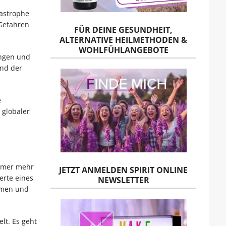
tastrophe
 Gefahren
FÜR DEINE GESUNDHEIT,
ALTERNATIVE HEILMETHODEN &
WOHLFÜHLANGEBOTE
ungen und
und der
e
 globaler
immer mehr
JETZT ANMELDEN SPIRIT ONLINE
rte eines
NEWSLETTER
hmen und
lt. Es geht