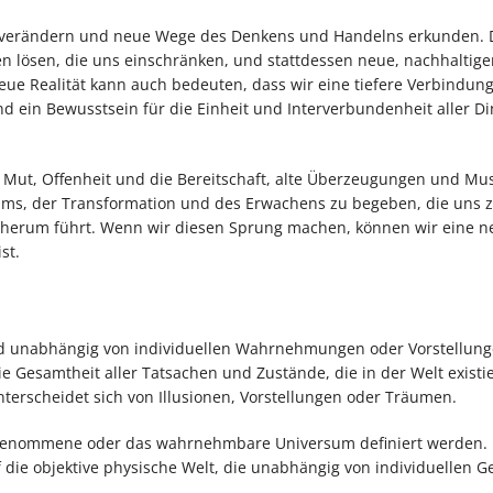
in verändern und neue Wege des Denkens und Handelns erkunden. 
n lösen, die uns einschränken, und stattdessen neue, nachhaltig
e Realität kann auch bedeuten, dass wir eine tiefere Verbindung
d ein Bewusstsein für die Einheit und Interverbundenheit aller D
 Mut, Offenheit und die Bereitschaft, alte Überzeugungen und Mu
tums, der Transformation und des Erwachens zu begeben, die uns 
 herum führt. Wenn wir diesen Sprung machen, können wir eine ne
st.
und unabhängig von individuellen Wahrnehmungen oder Vorstellunge
e Gesamtheit aller Tatsachen und Zustände, die in der Welt existi
 unterscheidet sich von Illusionen, Vorstellungen oder Träumen.
hrgenommene oder das wahrnehmbare Universum definiert werden. 
uf die objektive physische Welt, die unabhängig von individuellen 