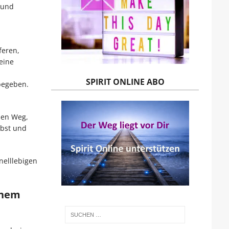
 und
feren,
eine
SPIRIT ONLINE ABO
begeben.
nen Weg,
lbst und
nelllebigen
inem