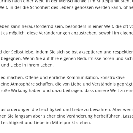
ürfnis nach einer Welt, in der Menschlichkeit im Mittelpunkt steht
Welt, in der die Schönheit des Lebens genossen werden kann, ohne
ben kann herausfordernd sein, besonders in einer Welt, die oft vo
ist es möglich, diese Veränderungen anzustreben, sowohl im eigen
 der Selbstliebe. Indem Sie sich selbst akzeptieren und respektie
u begegnen. Wenn Sie auf Ihre eigenen Bedürfnisse hören und sich
t und Liebe in Ihrem Leben.
ed machen. Offene und ehrliche Kommunikation, konstruktive
eine Atmosphäre schaffen, die von Liebe und Verständnis geprägt i
große Wirkung haben und dazu beitragen, dass unsere Welt zu ei
rausforderungen die Leichtigkeit und Liebe zu bewahren. Aber wen
nen Sie langsam aber sicher eine Veränderung herbeiführen. Lass
Leichtigkeit und Liebe im Mittelpunkt stehen.