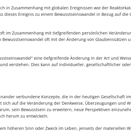
uch in Zusammenhang mit globalen Ereignissen wie der Reaktorka
ss dieses Ereignis zu einem Bewusstseinswandel in Bezug auf die
nd oft im Zusammenhang mit tiefgreifenden persönlichen Veränder
ein Bewusstseinswandel oft mit der Änderung von Glaubenssätzen 
usstseinswandel” eine tiefgreifende Änderung in der Art und Weis
 verstehen. Dies kann auf individueller, gesellschaftlicher oder
inander verbundene Konzepte, die in der heutigen Gesellschaft 
 sich auf die Veränderung der Denkweise, Überzeugungen und We
arum, sein Bewusstsein zu erweitern, neue Perspektiven einzune
sich herum zu entwickeln.
inem höheren Sinn oder Zweck im Leben, jenseits der materiellen We