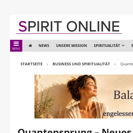
NEWS
UNSERE MISSION
SPIRITUALITÄT
MENÜ
STARTSEITE
BUSINESS UND SPIRITUALITÄT
Quante
Quantensprung – Neues 