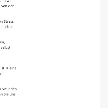
 und wir
 von der
n Stress,
en Leben
ren,
 selbst
st. Kleine
nem
n Sie jeden
en Sie uns