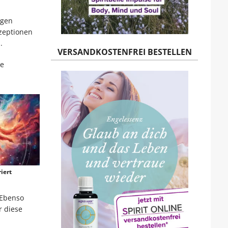
ngen
nzeptionen
.
VERSANDKOSTENFREI BESTELLEN
ie
iert
 Ebenso
r diese