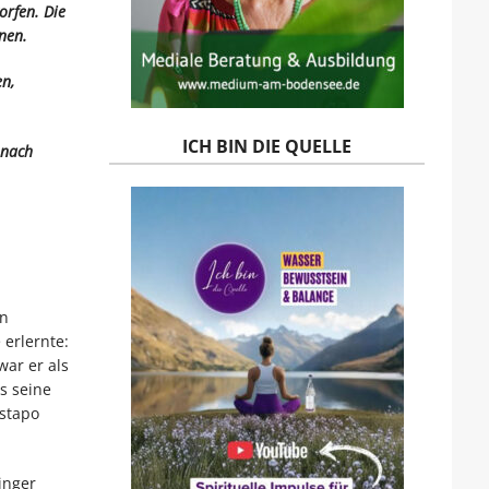
orfen. Die
nen.
en,
ICH BIN DIE QUELLE
 nach
in
 erlernte:
ar er als
s seine
estapo
inger