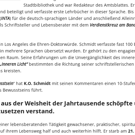
Stadtbibliothek und war Redakteur des Amtsblattes. E
d beteiligt und verfasste erste Lehrbücher in dieser Sprache. Bis
(
INTA
) für die deutsch-sprachigen Länder und anschließend Allein
als Schriftsteller und Lebensberater mit dem
Verdienstkreuz
am Band
in Los Angeles die Ehren-Doktorwürde. Schmidt verfasste fast 100 
e in mehrere Sprachen übersetzt wurden. Er gehört zu den engagie
en Raum. Seine Erfahrungen um die Unvergänglichkeit des inner
„Inneren Licht“
bestimmten die Richtung seiner schriftstellerischen 
 kreisten.
sstsein
“ hat
K.O. Schmidt
mit seinen Kommentaren einen 10-Stuf
s Bewusstseins führt.
r aus der Weisheit der Jahrtausende schöpfte
usetzen verstand.
iner lebensberatenden Tätigkeit gewachsener, praktischer, spiritu
auf ihrem Lebensweg half und auch weiterhin hilft. Er starb am
21