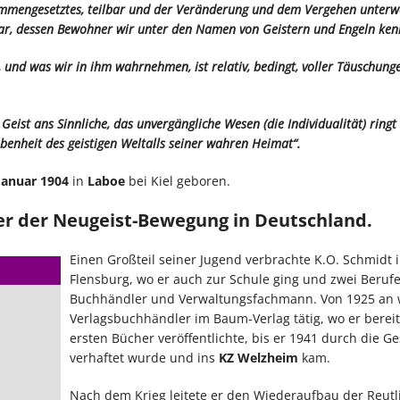
ammengesetztes, teilbar und der Veränderung und dem Vergehen unterw
rbar, dessen Bewohner wir unter den Namen von Geistern und Engeln ken
, und was wir in ihm wahrnehmen, ist relativ, bedingt, voller Täuschung
n Geist ans Sinnliche, das unvergängliche Wesen (die Individualität) ringt
benheit des geistigen Weltalls seiner wahren Heimat“.
Januar 1904
in
Laboe
bei Kiel geboren.
ser der Neugeist-Bewegung in Deutschland.
Einen Großteil seiner Jugend verbrachte K.O. Schmidt 
Flensburg, wo er auch zur Schule ging und zwei Berufe
Buchhändler und Verwaltungsfachmann. Von 1925 an w
Verlagsbuchhändler im Baum-Verlag tätig, wo er bereit
ersten Bücher veröffentlichte, bis er 1941 durch die G
verhaftet wurde und ins
KZ Welzheim
kam.
Nach dem Krieg leitete er den Wiederaufbau der Reutl