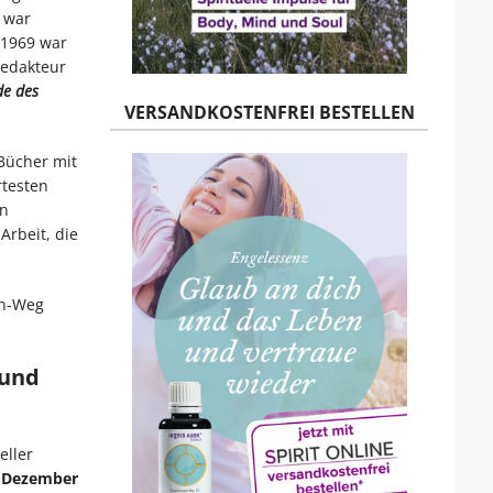
r war
 1969 war
redakteur
e des
VERSANDKOSTENFREI BESTELLEN
Bücher mit
rtesten
en
Arbeit, die
en-Weg
 und
eller
. Dezember