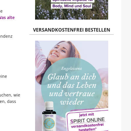
ne
Was alte
VERSANDKOSTENFREI BESTELLEN
zendenz
eine
uchen, wie
en, dass