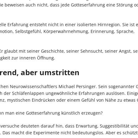
ie beweisen auch nicht, dass jede Gotteserfahrung eine Störung od
lle Erfahrung entsteht nicht in einer isolierten Hirnregion. Sie ist 
otion, Selbstgefühl, Körperwahrnehmung, Erinnerung, Sprache,
r glaubt mit seiner Geschichte, seiner Sehnsucht, seiner Angst, se
gkeit zur inneren Öffnung.
erend, aber umstritten
hen Neurowissenschaftlers Michael Persinger. Sein sogenannter 
ch der Schläfenlappen ungewöhnliche Erfahrungen auslösen. Einig
enz, mystischen Eindrücken oder einem Gefühl von Nähe zu etwas
nn man eine Gotteserfahrung künstlich erzeugen?
sversuche deuteten darauf hin, dass Erwartung, Suggestibilität un
 Das macht die Experimente nicht bedeutungslos. Aber es schützt 