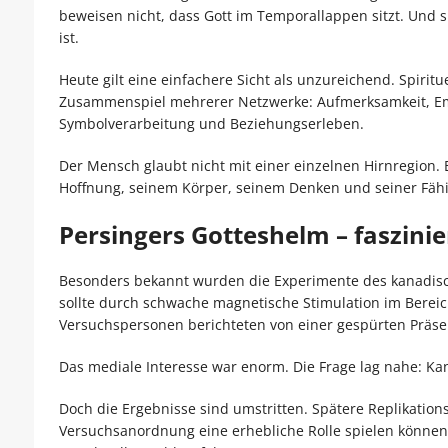
beweisen nicht, dass Gott im Temporallappen sitzt. Und s
ist.
Heute gilt eine einfachere Sicht als unzureichend. Spiritue
Zusammenspiel mehrerer Netzwerke: Aufmerksamkeit, Em
Symbolverarbeitung und Beziehungserleben.
Der Mensch glaubt nicht mit einer einzelnen Hirnregion. E
Hoffnung, seinem Körper, seinem Denken und seiner Fähi
Persingers Gotteshelm – faszini
Besonders bekannt wurden die Experimente des kanadisc
sollte durch schwache magnetische Stimulation im Berei
Versuchspersonen berichteten von einer gespürten Präs
Das mediale Interesse war enorm. Die Frage lag nahe: Ka
Doch die Ergebnisse sind umstritten. Spätere Replikation
Versuchsanordnung eine erhebliche Rolle spielen können.