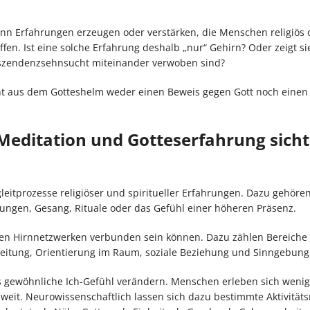
kann Erfahrungen erzeugen oder verstärken, die Menschen religiös 
offen. Ist eine solche Erfahrung deshalb „nur“ Gehirn? Oder zeigt si
szendenzsehnsucht miteinander verwoben sind?
cht aus dem Gotteshelm weder einen Beweis gegen Gott noch einen
Meditation und Gotteserfahrung sich
eitprozesse religiöser und spiritueller Erfahrungen. Dazu gehöre
hrungen, Gesang, Rituale oder das Gefühl einer höheren Präsenz.
nen Hirnnetzwerken verbunden sein können. Dazu zählen Bereiche 
itung, Orientierung im Raum, soziale Beziehung und Sinngebung
as gewöhnliche Ich-Gefühl verändern. Menschen erleben sich wenig
 weit. Neurowissenschaftlich lassen sich dazu bestimmte Aktivität