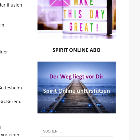
er Illusion
ein
SPIRIT ONLINE ABO
iner
Gotteshelm
e
 Größerem.
d
vor einer