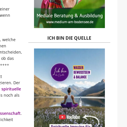
einer
 wenn
ICH BIN DIE QUELLE
, welche
chen
entscheiden,
r ob das
.++++
t
zieren. Der
spirituelle
s noch als
issenschaft
.
ichkeit