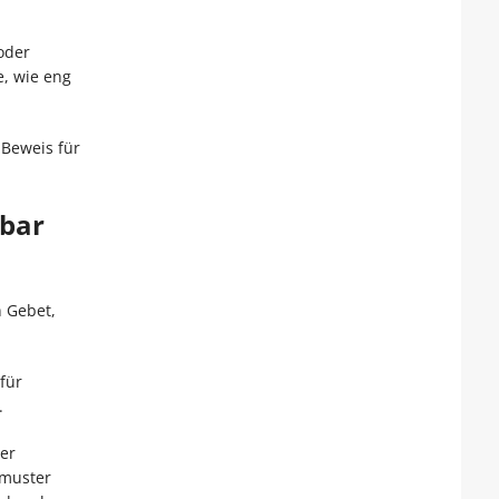
oder
e, wie eng
 Beweis für
tbar
n Gebet,
für
.
er
smuster