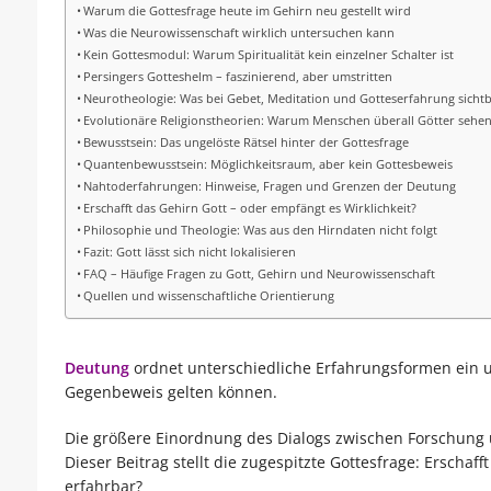
Warum die Gottesfrage heute im Gehirn neu gestellt wird
Was die Neurowissenschaft wirklich untersuchen kann
Kein Gottesmodul: Warum Spiritualität kein einzelner Schalter ist
Persingers Gotteshelm – faszinierend, aber umstritten
Neurotheologie: Was bei Gebet, Meditation und Gotteserfahrung sicht
Evolutionäre Religionstheorien: Warum Menschen überall Götter sehe
Bewusstsein: Das ungelöste Rätsel hinter der Gottesfrage
Quantenbewusstsein: Möglichkeitsraum, aber kein Gottesbeweis
Nahtoderfahrungen: Hinweise, Fragen und Grenzen der Deutung
Erschafft das Gehirn Gott – oder empfängt es Wirklichkeit?
Philosophie und Theologie: Was aus den Hirndaten nicht folgt
Fazit: Gott lässt sich nicht lokalisieren
FAQ – Häufige Fragen zu Gott, Gehirn und Neurowissenschaft
Quellen und wissenschaftliche Orientierung
Deutung
ordnet unterschiedliche Erfahrungsformen ein u
Gegenbeweis gelten können.
Die größere Einordnung des Dialogs zwischen Forschung 
Dieser Beitrag stellt die zugespitzte Gottesfrage: Erschaff
erfahrbar?