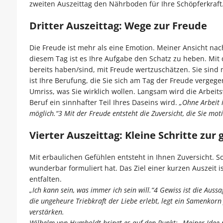
zweiten Auszeittag den Nährboden für Ihre Schöpferkraft
Dritter Auszeittag: Wege zur Freude
Die Freude ist mehr als eine Emotion. Meiner Ansicht nach 
diesem Tag ist es Ihre Aufgabe den Schatz zu heben. Mi
bereits haben/sind, mit Freude wertzuschätzen. Sie sind
ist Ihre Berufung, die Sie sich am Tag der Freude verge
Umriss, was Sie wirklich wollen. Langsam wird die Arbeits
Beruf ein sinnhafter Teil Ihres Daseins wird.
„Ohne Arbeit 
möglich.“3 Mit der Freude entsteht die Zuversicht, die Sie moti
Vierter Auszeittag: Kleine Schritte zur
Mit erbaulichen Gefühlen entsteht in Ihnen Zuversicht. S
wunderbar formuliert hat. Das Ziel einer kurzen Auszeit 
entfalten.
„Ich kann sein, was immer ich sein will.“4 Gewiss ist die Aus
die ungeheure Triebkraft der Liebe erlebt, legt ein Samenkorn 
verstärken.
Wilhelm von Humboldt bringt es auf den Punkt:
„Meiner Idee 