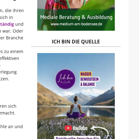
n, die ihren
sich in
ständig
und
h war. Oder
rer Branche
ICH BIN DIE QUELLE
es zu einem
ffektiven
o
erlegung
tzen.
ren sich
emacht.
ühle an und