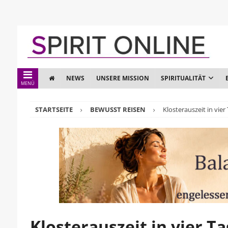
NEWS
UNSERE MISSION
SPIRITUALITÄT
MENÜ
STARTSEITE
BEWUSST REISEN
Klosterauszeit in vie
Klosterauszeit in vier T