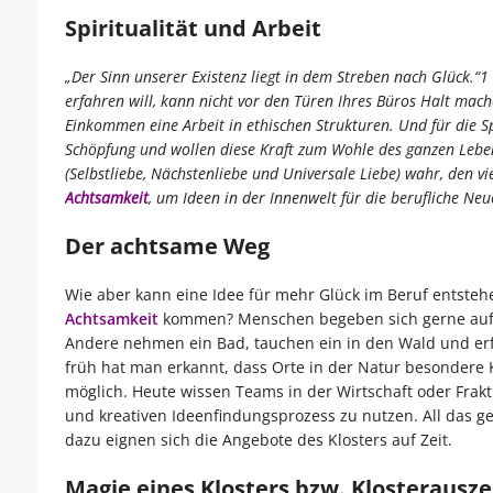
Spiritualität und Arbeit
„Der Sinn unserer Existenz liegt in dem Streben nach Glück.“1 
erfahren will, kann nicht vor den Türen Ihres Büros Halt ma
Einkommen eine Arbeit in ethischen Strukturen. Und für die Sp
Schöpfung und wollen diese Kraft zum Wohle des ganzen Leben
(Selbstliebe, Nächstenliebe und Universale Liebe) wahr, den v
Achtsamkeit
, um Ideen in der Innenwelt für die berufliche Neu
Der achtsame Weg
Wie aber kann eine Idee für mehr Glück im Beruf entstehe
Achtsamkeit
kommen? Menschen begeben sich gerne auf 
Andere nehmen ein Bad, tauchen ein in den Wald und erfah
früh hat man erkannt, dass Orte in der Natur besondere K
möglich. Heute wissen Teams in der Wirtschaft oder Frakti
und kreativen Ideenfindungsprozess zu nutzen. All das 
dazu eignen sich die Angebote des Klosters auf Zeit.
Magie eines Klosters bzw. Klosterausze