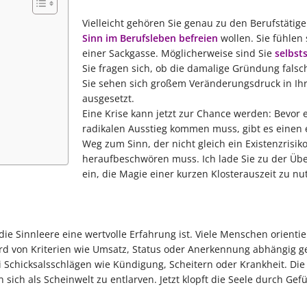
Vielleicht gehören Sie genau zu den Berufstätige
Sinn im Berufsleben befreien
wollen. Sie fühlen 
einer Sackgasse. Möglicherweise sind Sie
selbst
Sie fragen sich, ob die damalige Gründung falsc
Sie sehen sich großem Veränderungsdruck in Ih
ausgesetzt.
Eine Krise kann jetzt zur Chance werden: Bevor 
radikalen Ausstieg kommen muss, gibt es einen e
Weg zum Sinn, der nicht gleich ein Existenzrisik
heraufbeschwören muss. Ich lade Sie zu der Üb
ein, die Magie einer kurzen Klosterauszeit zu nu
ie Sinnleere eine wertvolle Erfahrung ist. Viele Menschen orientie
ird von Kriterien wie Umsatz, Status oder Anerkennung abhängig g
ei Schicksalsschlägen wie Kündigung, Scheitern oder Krankheit. Die
sich als Scheinwelt zu entlarven. Jetzt klopft die Seele durch Gef