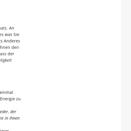
hatz. An
es was Sie
ts Anderes
ichnen den
dass der
ligkeit
 einmal
 Energie zu
eder, der
ie in Ihnen
ieser