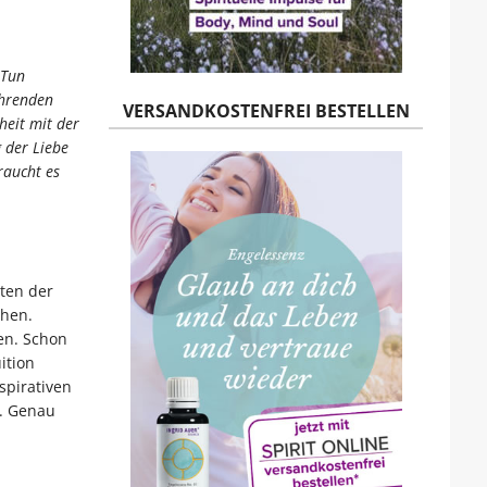
 Tun
ährenden
VERSANDKOSTENFREI BESTELLEN
heit mit der
 der Liebe
raucht es
nten der
hen.
en. Schon
ition
spirativen
n. Genau