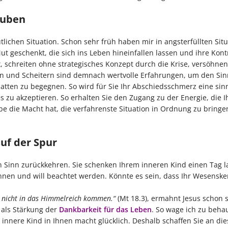
auben
lichen Situation. Schon sehr früh haben mir in angsterfüllten Sit
t geschenkt, die sich ins Leben hineinfallen lassen und ihre Kont
 schreiten ohne strategisches Konzept durch die Krise, versöhnen
n und Scheitern sind demnach wertvolle Erfahrungen, um den Sin
atten zu begegnen. So wird für Sie Ihr Abschiedsschmerz eine sin
s zu akzeptieren. So erhalten Sie den Zugang zu der Energie, die I
be die Macht hat, die verfahrenste Situation in Ordnung zu bring
uf der Spur
n Sinn zurückkehren. Sie schenken Ihrem inneren Kind einen Tag 
hnen und will beachtet werden. Könnte es sein, dass Ihr Wesenske
r nicht in das Himmelreich kommen.“
(Mt 18.3), ermahnt Jesus schon s
 als Stärkung der
Dankbarkeit für das Leben
. So wage ich zu beha
innere Kind in Ihnen macht glücklich. Deshalb schaffen Sie an di