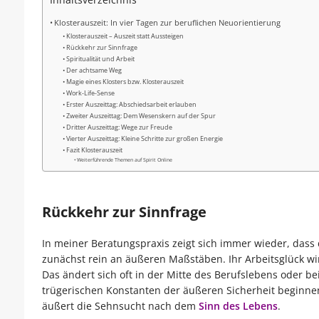
Inhaltsverzeichnis
Klosterauszeit: In vier Tagen zur beruflichen Neuorientierung
Klosterauszeit – Auszeit statt Aussteigen
Rückkehr zur Sinnfrage
Spiritualität und Arbeit
Der achtsame Weg
Magie eines Klosters bzw. Klosterauszeit
Work-Life-Sense
Erster Auszeittag: Abschiedsarbeit erlauben
Zweiter Auszeittag: Dem Wesenskern auf der Spur
Dritter Auszeittag: Wege zur Freude
Vierter Auszeittag: Kleine Schritte zur großen Energie
Fazit Klosterauszeit
Weiterführende Themen auf Spirit Online
Rückkehr zur Sinnfrage
In meiner Beratungspraxis zeigt sich immer wieder, dass d
zunächst rein an äußeren Maßstäben. Ihr Arbeitsglück w
Das ändert sich oft in der Mitte des Berufslebens oder b
trügerischen Konstanten der äußeren Sicherheit beginnen 
äußert die Sehnsucht nach dem
Sinn des Lebens
.