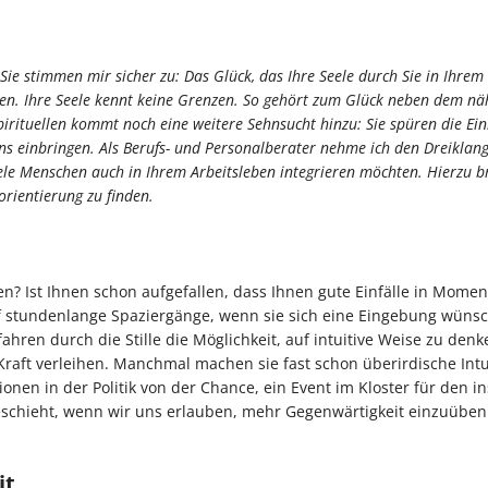
Sie stimmen mir sicher zu: Das Glück, das Ihre Seele durch Sie in Ihrem
chen. Ihre Seele kennt keine Grenzen. So gehört zum Glück neben dem n
irituellen kommt noch eine weitere Sehnsucht hinzu: Sie spüren die Ein
s einbringen. Als Berufs- und Personalberater nehme ich den Dreiklang
iele Menschen auch in Ihrem Arbeitsleben integrieren möchten. Hierzu b
orientierung zu finden.
n? Ist Ihnen schon aufgefallen, dass Ihnen gute Einfälle in Mome
stundenlange Spaziergänge, wenn sie sich eine Eingebung wünsc
ren durch die Stille die Möglichkeit, auf intuitive Weise zu denk
raft verleihen. Manchmal machen sie fast schon überirdische Intu
onen in der Politik von der Chance, ein Event im Kloster für den in
geschieht, wenn wir uns erlauben, mehr Gegenwärtigkeit einzuübe
it