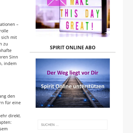
uationen –
rolle
 sich mit
n zu
SPIRIT ONLINE ABO
nhafte
hren Sinn
en, indem
lang den
rn für eine
ehr direkt.
upten:
esem