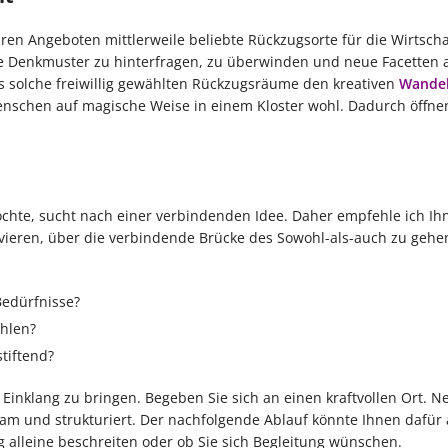
hren Angeboten mittlerweile beliebte Rückzugsorte für die Wirtscha
rnte Denkmuster zu hinterfragen, zu überwinden und neue Facetten 
ss solche freiwillig gewählten Rückzugsräume den kreativen
Wande
enschen auf magische Weise in einem Kloster wohl. Dadurch öffnen
möchte, sucht nach einer verbindenden Idee. Daher empfehle ich I
ivieren, über die verbindende Brücke des Sowohl-als-auch zu gehe
Bedürfnisse?
ühlen?
tiftend?
 Einklang zu bringen. Begeben Sie sich an einen kraftvollen Ort. 
tsam und strukturiert. Der nachfolgende Ablauf könnte Ihnen dafür 
g alleine beschreiten oder ob Sie sich Begleitung wünschen.