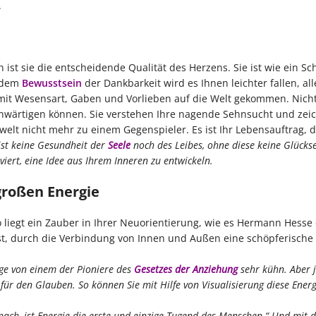
.
ist sie die entscheidende Qualität des Herzens. Sie ist wie ein Sc
t dem
Bewusstsein
der Dankbarkeit wird es Ihnen leichter fallen, all
 mit Wesensart, Gaben und Vorlieben auf die Welt gekommen. Nich
genwärtigen können. Sie verstehen Ihre nagende Sehnsucht und ze
welt nicht mehr zu einem Gegenspieler. Es ist Ihr Lebensauftrag, 
ist keine Gesundheit der
Seele
noch des Leibes, ohne diese keine Glückse
viert, eine Idee aus Ihrem Inneren zu entwickeln.
 großen Energie
o liegt ein Zauber in Ihrer Neuorientierung, wie es Hermann Hesse
ist, durch die Verbindung von Innen und Außen eine schöpferische
sage von einem der Pioniere des
Gesetzes der Anziehung
sehr kühn. Aber j
für den Glauben. So können Sie mit Hilfe von Visualisierung diese Energ
nach, ist Energie die erste und einzige Tugend des Menschen.“
Und mit d