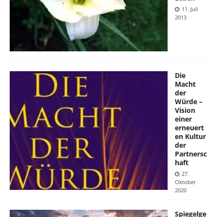
11. Juli
2013
Die
Macht
der
Würde –
Vision
einer
erneuert
en Kultur
der
Partnersc
haft
27.
Oktober
2020
Spiegelge