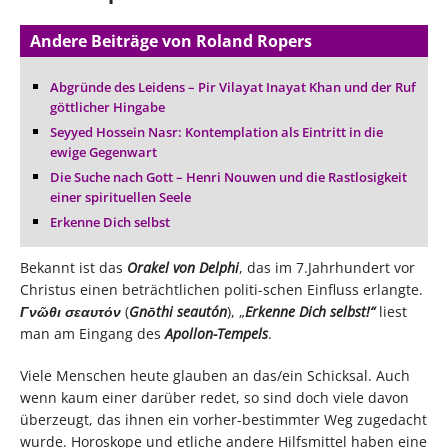
Andere Beiträge von Roland Ropers
Abgründe des Leidens – Pir Vilayat Inayat Khan und der Ruf
göttlicher Hingabe
Seyyed Hossein Nasr: Kontemplation als Eintritt in die
ewige Gegenwart
Die Suche nach Gott – Henri Nouwen und die Rastlosigkeit
einer spirituellen Seele
Erkenne Dich selbst
Bekannt ist das
Orakel von Delphi
, das im 7.Jahrhundert vor
Christus einen beträchtlichen politi-schen Einfluss erlangte.
Γνῶθι σεαυτόν
(
Gnōthi seautón
), „
Erkenne Dich selbst!“
liest
man am Eingang des
Apollon-Tempels
.
Viele Menschen heute glauben an das/ein Schicksal. Auch
wenn kaum einer darüber redet, so sind doch viele davon
überzeugt, das ihnen ein vorher-bestimmter Weg zugedacht
wurde. Horoskope und etliche andere Hilfsmittel haben eine