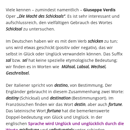
Viele kennen – zumindest namentlich –
Giuseppe Verdis
Oper
„
Die Macht des Schicksals“
.
Es ist sehr interessant und
aufschlussreich, den vielfältigen Gebrauch des Wortes
Schicksal
zu untersuchen.
Im Deutschen haben wir es mit dem Verb
schicken
zu tun;
uns wird etwas geschickt (positiv oder negativ), das wir
selbst in Glück oder Unglück verwandeln können. Das Suffix
sal
bzw.
sel
hat keine spezielle etymologische Bedeutung;
wir finden es in Worten wie
Mühsal, Labsal, Wechsel,
Geschreibsel.
Der Italiener spricht von
destino
,
von Bestimmung. Der
Engländer gebraucht in diesem Zusammenhang zwei Worte:
destiny
(Schicksal) und
destination
(Bestimmungsort). Im
Französischen finden wir das Wort
destin
, aber auch
fortune
.
Das lateinische Wort
fortuna
hat die bemerkenswerte
Doppel-bedeutung von Glück und Unglück. In der
englischen
Sprache wird Unglück und unglücklich durch die
Worte
misfortune
und
unfortunately
unter-schieden.