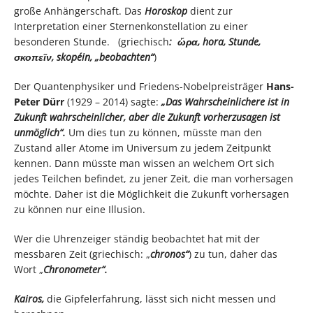
große Anhängerschaft. Das
Horoskop
dient zur
Interpretation einer Sternenkonstellation zu einer
besonderen Stunde.
(griechisch
: ὥρα, hora, Stunde,
σκοπεῖν, skopéin, „beobachten“
)
Der Quantenphysiker und Friedens-Nobelpreisträger
Hans-
Peter Dürr
(1929 – 2014) sagte:
„Das Wahrscheinlichere ist in
Zukunft wahrscheinlicher, aber die Zukunft vorherzusagen ist
unmöglich“.
Um dies tun zu können, müsste man den
Zustand aller Atome im Universum zu jedem Zeitpunkt
kennen. Dann müsste man wissen an welchem Ort sich
jedes Teilchen befindet, zu jener Zeit, die man vorhersagen
möchte. Daher ist die Möglichkeit die Zukunft vorhersagen
zu können nur eine Illusion.
Wer die Uhrenzeiger ständig beobachtet hat mit der
messbaren Zeit (griechisch: „
chronos“
) zu tun, daher das
Wort „
Chronometer“.
Kairos,
die Gipfelerfahrung, lässt sich nicht messen und