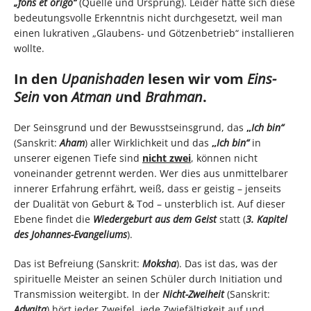
„fons et origo“
(Quelle und Ursprung). Leider hatte sich diese
bedeutungsvolle Erkenntnis nicht durchgesetzt, weil man
einen lukrativen „Glaubens- und Götzenbetrieb“ installieren
wollte.
In den
Upanishaden
lesen wir vom
Eins-
Sein
von
Atman
u
nd
Brahman
.
Der Seinsgrund und der Bewusstseinsgrund, das
„
Ich bin“
(Sanskrit:
Aham
) aller Wirklichkeit und das
„
Ich bin“
in
unserer eigenen Tiefe sind
nicht
zwei
, können nicht
voneinander getrennt werden. Wer dies aus unmittelbarer
innerer Erfahrung erfährt, weiß, dass er geistig – jenseits
der Dualität von Geburt & Tod – unsterblich ist. Auf dieser
Ebene findet die
Wiedergeburt aus dem Geist
statt (
3. Kapitel
des Johannes-Evangeliums
).
Das ist Befreiung (Sanskrit:
Moksha
). Das ist das, was der
spirituelle Meister an seinen Schüler durch Initiation und
Transmission weitergibt. In der
Nicht-Zweiheit
(Sanskrit:
Advaita
) hört jeder Zweifel, jede Zwiefältigkeit auf und