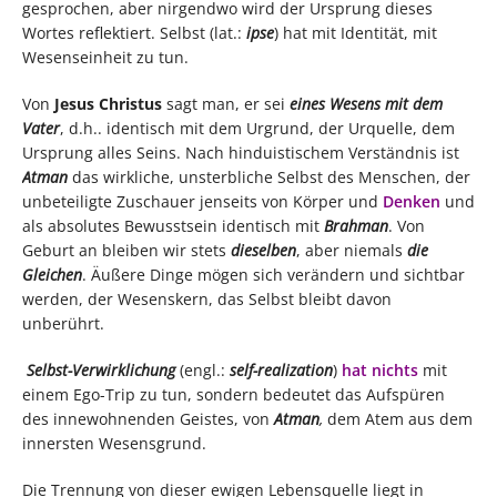
gesprochen, aber nirgendwo wird der Ursprung dieses
Wortes reflektiert. Selbst (lat.:
ipse
) hat mit Identität, mit
Wesenseinheit zu tun.
Von
Jesus Christus
sagt man, er sei
eines Wesens mit dem
Vater
, d.h.. identisch mit dem Urgrund, der Urquelle, dem
Ursprung alles Seins. Nach hinduistischem Verständnis ist
Atman
das wirkliche, unsterbliche Selbst des Menschen, der
unbeteiligte Zuschauer jenseits von Körper und
Denken
und
als absolutes Bewusstsein identisch mit
Brahman
. Von
Geburt an bleiben wir stets
dieselben
, aber niemals
die
Gleichen
. Äußere Dinge mögen sich verändern und sichtbar
werden, der Wesenskern, das Selbst bleibt davon
unberührt.
Selbst-Verwirklichung
(engl.:
self-realization
)
hat nichts
mit
einem Ego-Trip zu tun, sondern bedeutet das Aufspüren
des innewohnenden Geistes, von
Atman
,
dem Atem aus dem
innersten Wesensgrund.
Die Trennung von dieser ewigen Lebensquelle liegt in