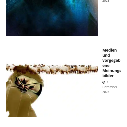
2021
Medien
und
vorgegeb
ene
Meinungs
bilder
7.
Dezember
2023