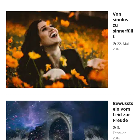
Von
sinnlos
zu
sinnerfüll
t
22. Mai
2018
Bewussts
ein vom
Leid zur
Freude
5.
Februar
2018