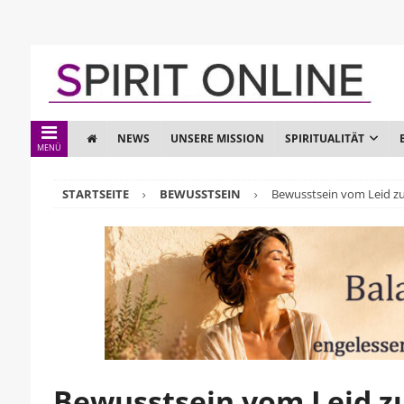
NEWS
UNSERE MISSION
SPIRITUALITÄT
MENÜ
STARTSEITE
BEWUSSTSEIN
Bewusstsein vom Leid z
Bewusstsein vom Leid z