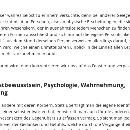
unser wahres Selbst zu erinnern versuchte, denn bei anderer Gelege
 Weckruf nicht an Personen, also an physische Erscheinungen, die si
ahren Wesenskern, der in ausnahmslos jedem Menschen zu finden i
eren Formen ausschließt und sich nur auf die eigene Persönlichkei
Welt“ aus dem Mund derselben Person verweisen allerdings darauf, 
wird, welche einen unmittelbaren Einblick in die Einheit allen Le
n mehr vorzunehmen erlaubt.
kannt wird, dann konzentrieren wir uns auf das Fenster und verpa
bstbewusstsein, Psychologie, Wahrnehmung,
ung
ch andere mit deren Körpern. Stets überträgt man die eigene Identif
 seiner selbst entworfen hat, entwickelt man auch für die anderen
n Wesenskern des Gegenübers zu erfassen vermag. So sieht man je
chleier der Gedanken und Gefühls, welche durch die Vergangenhei