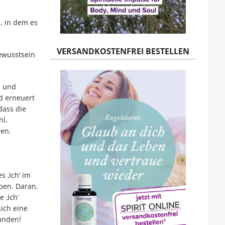
, in dem es
VERSANDKOSTENFREI BESTELLEN
ewusstsein
n und
d erneuert
 dass die
hl,
ren.
s ‚Ich‘ im
aben. Daran,
 ‚Ich‘
ich eine
unden!