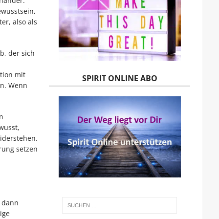
inander.
ewusstsein,
er, also als
b, der sich
tion mit
SPIRIT ONLINE ABO
ann. Wenn
n
wusst,
iderstehen.
hrung setzen
, dann
ige