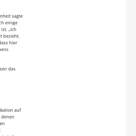
nheit sagte
ch einige
st. „Ich
t bezieht.
dass hier
bens
ssen das
ikation auf
, denen
den
t