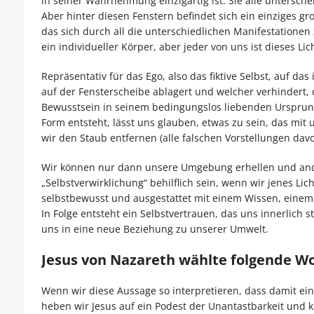
in seiner Wahrnehmung einzigartig ist. Sie alle untersche
Aber hinter diesen Fenstern befindet sich ein einziges gr
das sich durch all die unterschiedlichen Manifestationen z
ein individueller Körper, aber jeder von uns ist dieses Li
Repräsentativ für das Ego, also das fiktive Selbst, auf da
auf der Fensterscheibe ablagert und welcher verhindert, d
Bewusstsein in seinem bedingungslos liebenden Ursprung
Form entsteht, lässt uns glauben, etwas zu sein, das mit
wir den Staub entfernen (alle falschen Vorstellungen davo
Wir können nur dann unsere Umgebung erhellen und ande
„Selbstverwirklichung“ behilflich sein, wenn wir jenes Li
selbstbewusst und ausgestattet mit einem Wissen, einem 
In Folge entsteht ein Selbstvertrauen, das uns innerlich
uns in eine neue Beziehung zu unserer Umwelt.
Jesus von Nazareth wählte folgende Wor
Wenn wir diese Aussage so interpretieren, dass damit ein
heben wir Jesus auf ein Podest der Unantastbarkeit und 