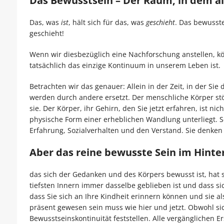
Das Bewusstsein – Der Raum, in dem al
Das, was
ist
, hält sich für das, was
geschieht
. Das bewusste
geschieht!
Wenn wir diesbezüglich eine Nachforschung anstellen, k
tatsächlich das einzige Kontinuum in unserem Leben ist.
Betrachten wir das genauer: Allein in der Zeit, in der Sie
werden durch andere ersetzt. Der menschliche Körper stö
sie. Der Körper, ihr Gehirn, den Sie jetzt erfahren, ist nic
physische Form einer erheblichen Wandlung unterliegt. Sel
Erfahrung, Sozialverhalten und den Verstand. Sie denken 
Aber das reine bewusste Sein im Hint
das sich der Gedanken und des Körpers bewusst ist, hat sic
tiefsten Innern immer dasselbe geblieben ist und dass si
dass Sie sich an Ihre Kindheit erinnern können und sie al
präsent gewesen sein muss wie hier und jetzt. Obwohl sic
Bewusstseinskontinuität feststellen. Alle vergänglichen