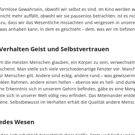
ormlose Gewahrsein, obwohl wir selbst es sind. Im Kino werden w
icht mehr auffällt, obwohl wir sie pausenlos betrachten. Ist es nic
 dazu, dass wir das Wesentliche missachten und vergessen in unser
was anhaben kann, in dem es geschieht – dem, was wir im tiefsten
 Verhalten Geist und Selbstvertrauen
em die meisten Menschen glauben, ein Körper zu sein, verwechseln
cheint. Man stelle sich viele verschiedenartige Fenster vor. Manc
h für Menschen gilt. Andere sind eckig, andere rund – was gewisser
nklen Rahmen, andere einen hellen – ebenso wie es hell- und dunk
he Erkenntnis sich in unserem Gehirn befinden, gäbe es eine Men
te sich in unserer Welt völlig neu erfinden. Das Miteinander entd
bene. Selbstbewusst im Verhalten erhält die Qualität andere Mens
 jedes Wesen