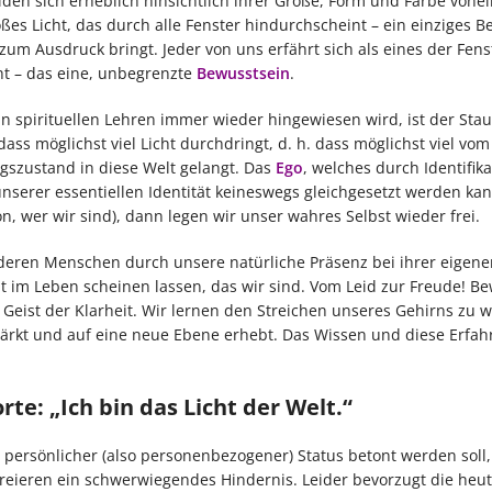
iden sich erheblich hinsichtlich ihrer Größe, Form und Farbe vone
oßes Licht, das durch alle Fenster hindurchscheint – ein einziges B
um Ausdruck bringt. Jeder von uns erfährt sich als eines der Fenst
cht – das eine, unbegrenzte
Bewusstsein
.
s in spirituellen Lehren immer wieder hingewiesen wird, ist der Stau
ass möglichst viel Licht durchdringt, d. h. dass möglichst viel vom
szustand in diese Welt gelangt. Das
Ego
, welches durch Identifika
 unserer essentiellen Identität keineswegs gleichgesetzt werden k
n, wer wir sind), dann legen wir unser wahres Selbst wieder frei.
ren Menschen durch unsere natürliche Präsenz bei ihrer eigene
cht im Leben scheinen lassen, das wir sind. Vom Leid zur Freude! Be
Geist der Klarheit. Wir lernen den Streichen unseres Gehirns zu w
 stärkt und auf eine neue Ebene erhebt. Das Wissen und diese Erfa
te: „Ich bin das Licht der Welt.“
 persönlicher (also personenbezogener) Status betont werden soll
kreieren ein schwerwiegendes Hindernis. Leider bevorzugt die heut