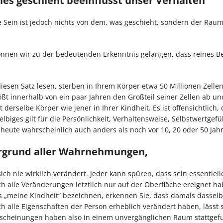
les geschieht beeinflusst unser Verhalten
 Sein ist jedoch nichts von dem, was geschieht, sondern der Raum
önnen wir zu der bedeutenden Erkenntnis gelangen, dass reines B
 diesen Satz lesen, sterben in Ihrem Körper etwa 50 Millionen Zelle
ßt innerhalb von ein paar Jahren den Großteil seiner Zellen ab un
ht derselbe Körper wie jener in Ihrer Kindheit. Es ist offensichtlich,
biges gilt für die Persönlichkeit, Verhaltensweise, Selbstwertgefü
heute wahrscheinlich auch anders als noch vor 10, 20 oder 50 Jah
ergrund aller Wahrnehmungen,
h nie wirklich verändert. Jeder kann spüren, dass sein essentielle
ch alle Veränderungen letztlich nur auf der Oberfläche ereignet h
s „meine Kindheit“ bezeichnen, erkennen Sie, dass damals dasselbe
h alle Eigenschaften der Person erheblich verändert haben, lässt s
 Erscheinungen haben also in einem unvergänglichen Raum stattgef