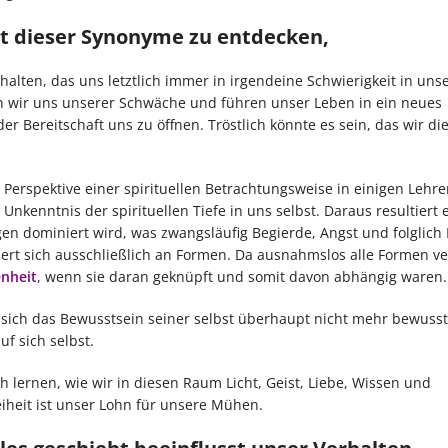
st dieser Synonyme zu entdecken,
rhalten, das uns letztlich immer in irgendeine Schwierigkeit in un
len wir uns unserer Schwäche und führen unser Leben in ein neues
er Bereitschaft uns zu öffnen. Tröstlich könnte es sein, das wir d
rspektive einer spirituellen Betrachtungsweise in einigen Lehre
Unkenntnis der spirituellen Tiefe in uns selbst. Daraus resultiert 
en dominiert wird, was zwangsläufig Begierde, Angst und folglich 
tiert sich ausschließlich an Formen. Da ausnahmslos alle Formen v
nheit
, wenn sie daran geknüpft und somit davon abhängig waren.
 sich das Bewusstsein seiner selbst überhaupt nicht mehr bewusst 
f sich selbst.
 lernen, wie wir in diesen Raum Licht, Geist, Liebe, Wissen und
iheit ist unser Lohn für unsere Mühen.