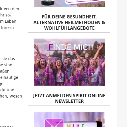
ir von den
ht so?
FÜR DEINE GESUNDHEIT,
em Leben,
ALTERNATIVE HEILMETHODEN &
 Innern
WOHLFÜHLANGEBOTE
 sie das
he sind
maßen
elhäutige
ge
eckt und
JETZT ANMELDEN SPIRIT ONLINE
chen, Wesen
NEWSLETTER