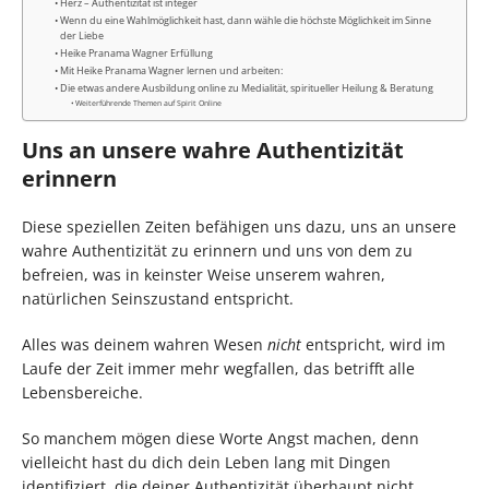
Herz – Authentizität ist integer
Wenn du eine Wahlmöglichkeit hast, dann wähle die höchste Möglichkeit im Sinne
der Liebe
Heike Pranama Wagner Erfüllung
Mit Heike Pranama Wagner lernen und arbeiten:
Die etwas andere Ausbildung online zu Medialität, spiritueller Heilung & Beratung
Weiterführende Themen auf Spirit Online
Uns an unsere wahre Authentizität
erinnern
Diese speziellen Zeiten befähigen uns dazu, uns an unsere
wahre Authentizität zu erinnern und uns von dem zu
befreien, was in keinster Weise unserem wahren,
natürlichen Seinszustand entspricht.
Alles was deinem wahren Wesen
nicht
entspricht, wird im
Laufe der Zeit immer mehr wegfallen, das betrifft alle
Lebensbereiche.
So manchem mögen diese Worte Angst machen, denn
vielleicht hast du dich dein Leben lang mit Dingen
identifiziert, die deiner Authentizität überhaupt nicht