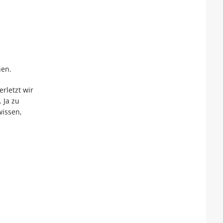
hen.
rletzt wir
 Ja zu
wissen,