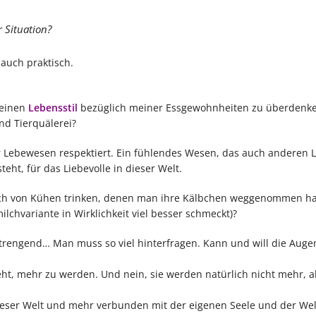
r Situation?
g auch praktisch.
meinen
Lebensstil
bezüglich meiner Essgewohnheiten zu überdenken
nd Tierquälerei?
er Lebewesen respektiert. Ein fühlendes Wesen, das auch anderen
teht, für das Liebevolle in dieser Welt.
ilch von Kühen trinken, denen man ihre Kälbchen weggenommen ha
lchvariante in Wirklichkeit viel besser schmeckt)?
strengend… Man muss so viel hinterfragen. Kann und will die Auge
ht, mehr zu werden. Und nein, sie werden natürlich nicht mehr, a
eser Welt und mehr verbunden mit der eigenen Seele und der Wel