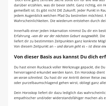
darüber erzählen, was dir bevor steht. Ganz richtig, ein 
gemeißelt ist. Es gibt nicht DIE Zukunft. Jeder Punkt in R
jedem Augenblick welchen Pfad Du bestreiten möchtest. Fü
Wahrscheinlichkeiten. Die wiederum entstehen durch dei
Innerhalb einer jeden Inkarnation nimmst Du dir ein be
Erfahrung –
von dir vor der nächsten Geburt ausgewählt.
Die 
liefert dir zu bestimmten Zeitpunkten ganz konkrete Mög
Von diesem Zeitpunkt an –
und darum geht es – ist diese ene
Von dieser Basis aus kannst Du dich er
Du hast einen Rucksack voller Werkzeuge gepackt, die D
hervorragend erkundet werden kann. Ein Horoskop dient d
an voran schreitest
. Du hast dir vor Antritt deiner Reise 
oder purzelbaumschlagend gehen wirst, obliegt ganz allei
Dein Horoskop liefert dir dazu lediglich das wahrscheinli
empathischer und/oder widerstandsfähiger machen als es