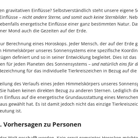
 gravitativen Einflüsse? Selbstverständlich steht unsere eigene 
Einflüsse –
nicht andere Sterne, und somit auch keine Sternbilder
. Neb
enfalls energetische Einflüsse einer ganz bestimmten Natur. Da
ner Mond auch die Gezeiten auf der Erde.
ur Berechnung eines Horoskops. Jeder Mensch, der auf der Erde 
nen Himmelskörper unseres Sonnensystems eine spezifische Koordi
ügen definiert und so in seiner Entwicklung begleitet. Dies ist das
chen für jeden Planeten des Sonnensystems –
und natürlich eins für d
 Bezeichnung für das individuelle Tierkreiszeichen in Bezug auf die
teilung des Verlaufs eines jeden Himmelskörpers unseres Sonnens
. Sie haben keinen direkten Bezug zu anderen Sternen. Lediglich die
ven Einfluss auf die energetische Grundausstattung eines Mensche
us gewählt hat. Es ist damit jedoch nicht das einzige Tierkreiszei
utung ist.
s. Vorhersagen zu Personen
s der Welt geschafft werden. Kein ernst gemeintes Horoskop möchte