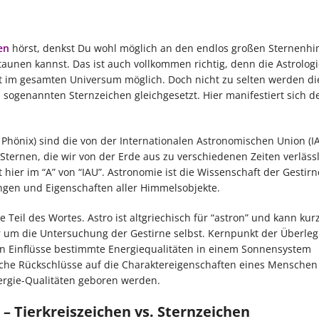
en
hörst, denkst Du wohl möglich an den endlos großen Sternenh
aunen kannst. Das ist auch vollkommen richtig, denn die Astrologie
mit im gesamten Universum möglich. Doch nicht zu selten werden di
n, sogenannten Sternzeichen gleichgesetzt. Hier manifestiert sich d
Phönix) sind die von der Internationalen Astronomischen Union (I
Sternen, die wir von der Erde aus zu verschiedenen Zeiten verläss
 hier im “A” von “IAU”. Astronomie ist die Wissenschaft der Gestirn
gen und Eigenschaften aller Himmelsobjekte.
e Teil des Wortes. Astro ist altgriechisch für “astron” und kann kurz
 um die Untersuchung der Gestirne selbst. Kernpunkt der Überle
iven Einflüsse bestimmte Energiequalitäten in einem Sonnensystem
sche Rückschlüsse auf die Charaktereigenschaften eines Menschen
ergie-Qualitäten geboren werden.
– Tierkreiszeichen vs. Sternzeichen