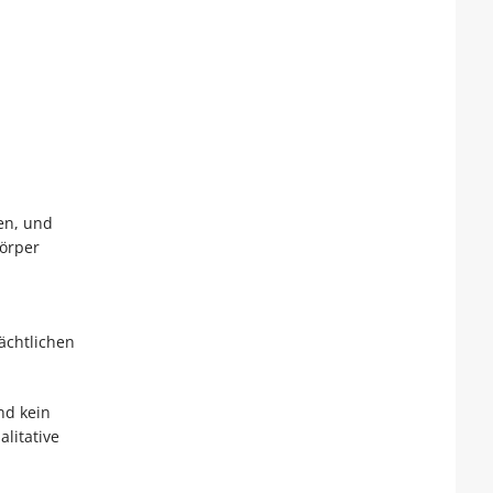
en, und
örper
ächtlichen
nd kein
litative