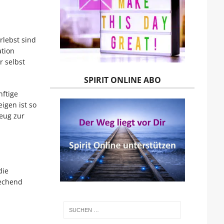
rlebst sind
ation
r selbst
SPIRIT ONLINE ABO
nftige
gen ist so
eug zur
die
rechend