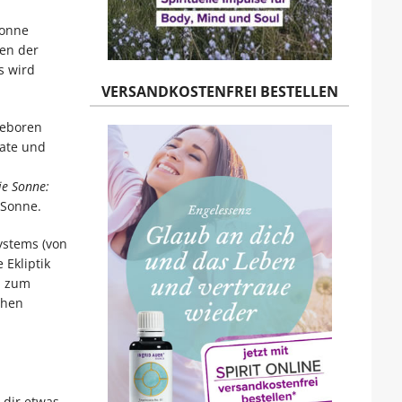
Sonne
en der
s wird
VERSANDKOSTENFREI BESTELLEN
geboren
nate und
ie Sonne:
 Sonne.
ystems (von
 Ekliptik
n zum
chen
 dir etwas