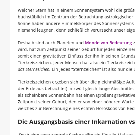
Welcher Stern hat in einem Sonnensystem wohl die größten
buchstäblich im Zentrum der Betrachtung astrologischer 
Sonne haben andere Himmelskörper des Sonnensystems eb
niemand leugnen, denn schließlich verursacht unser eige
Deshalb sind auch Planeten und
Monde von Bedeutung
z
wird, hat zum Zeitpunkt seiner Geburt für jeden einzel
somit einen gravitativen Einfluss der ihn in seinen Grundz
Tierkreiszeichen. Jeder Mensch hat also ein Tierkreiszei
das Sternzeichen.
Ein jedes “Sternzeichen” ist also nur die
Tierkreiszeichen ergeben sich über die gleichmäßige Auf
der Erde aus betrachtet) in zwölf gleich lange Abschnitte
als scheinbare Sonnenbahn hat einen (großen) gravitati
Zeitpunkt seiner Geburt, den er von einer höheren Warte a
welches zur Berechnung eines echten Horoskops von Bede
Die Ausgangsbasis einer Inkarnation v
Doch eine ganz zentrale Sache sollte ein für alle Mal au