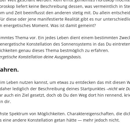
Horoskop liefert keine Beschreibung dessen, was vermeintlich in Ste
aum und Zeit beeinflusst den anderen stetig mit. Du allein entscheid
r diese oder jene manifestierte Realität gibt es nur unterschiedli
n energetisches Moment. Was ist damit gemeint?
stimmtes Thema vor. Ein jedes Leben dient einem bestimmten Zwec
energetische Konstellation des Sonnensystems in das Du eintrete
lichkeiten genau dieses Thema bestmöglich zu erfahren.
rgetische Konstellation deine Ausgangsbasis.
fahren.
u im Leben nutzen kannst, um etwas zu entdecken das mit diesen
aher lediglich der Beschreibung deines Startpunktes –
nicht wie D
zwar auch ein Ziel gesetzt, doch ob Du den Weg dort hin rennend, kr
n dir.
chste Spektrum von Möglichkeiten. Charaktereigenschaften, die dich
 eine andere Konstellation getan hätte — mehr jedoch nicht.