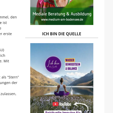
immel, den
 ist
e
ICH BIN DIE QUELLE
er erste
AU)
lich
e. Mit
 als “Stern”
gungen der
 zulassen,