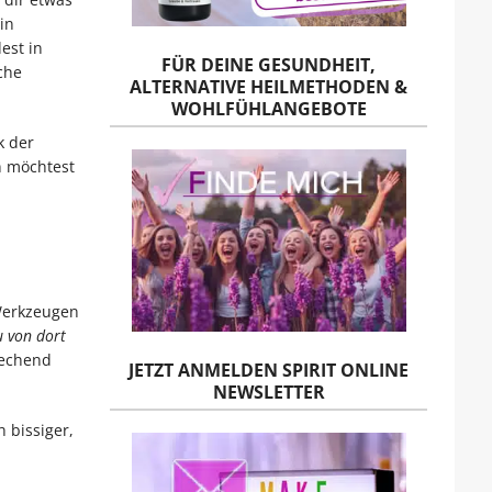
in
est in
FÜR DEINE GESUNDHEIT,
che
ALTERNATIVE HEILMETHODEN &
WOHLFÜHLANGEBOTE
k der
n möchtest
 Werkzeugen
u von dort
iechend
JETZT ANMELDEN SPIRIT ONLINE
NEWSLETTER
 bissiger,