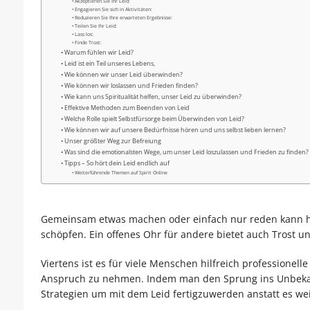
Akzeptieren Sie Ihr Leid:
Engagieren Sie sich in Aktivitäten:
Reduzieren Sie Ihre erwarteten Ergebnisse:
Teilen Sie Ihr Leid:
Lass los:
Finde Trost:
Warum fühlen wir Leid?
Leid ist ein Teil unseres Lebens,
Wie können wir unser Leid überwinden?
Wie können wir loslassen und Frieden finden?
Wie kann uns Spiritualität helfen, unser Leid zu überwinden?
Effektive Methoden zum Beenden von Leid
Welche Rolle spielt Selbstfürsorge beim Überwinden von Leid?
Wie können wir auf unsere Bedürfnisse hören und uns selbst lieben lernen?
Unser größter Weg zur Befreiung
Was sind die emotionalsten Wege, um unser Leid loszulassen und Frieden zu finden?
Tipps – So hört dein Leid endlich auf
Weiterführende Themen auf Spirit Online
Gemeinsam etwas machen oder einfach nur reden kann hel
schöpfen. Ein offenes Ohr für andere bietet auch Trost u
Viertens ist es für viele Menschen hilfreich professione
Anspruch zu nehmen. Indem man den Sprung ins Unbekannt
Strategien um mit dem Leid fertigzuwerden anstatt es wei