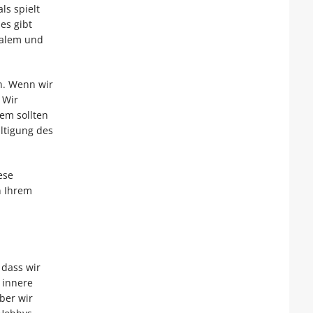
ls spielt
es gibt
nalem und
n. Wenn wir
 Wir
em sollten
ltigung des
ese
n Ihrem
 dass wir
 innere
ber wir