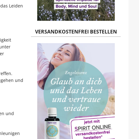
 das Leiden
VERSANDKOSTENFREI BESTELLEN
igkeit
unter
er
effen.
zugehen und
nen und
chleunigen