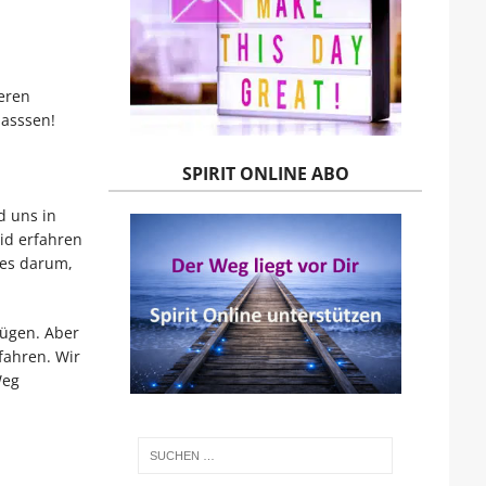
eren
lasssen!
SPIRIT ONLINE ABO
d uns in
id erfahren
 es darum,
fügen. Aber
fahren. Wir
Weg