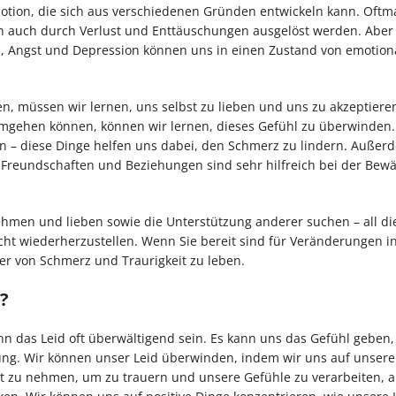
otion, die sich aus verschiedenen Gründen entwickeln kann. Oftma
nn auch durch Verlust und Enttäuschungen ausgelöst werden. Aber 
ss, Angst und Depression können uns in einen Zustand von emotio
, müssen wir lernen, uns selbst zu lieben und uns zu akzeptiere
mgehen können, können wir lernen, dieses Gefühl zu überwinden.
 – diese Dinge helfen uns dabei, den Schmerz zu lindern. Außerd
Freundschaften und Beziehungen sind sehr hilfreich bei der Bewä
nehmen und lieben sowie die Unterstützung anderer suchen – all di
cht wiederherzustellen. Wenn Sie bereit sind für Veränderungen i
er von Schmerz und Traurigkeit zu leben.
?
nn das Leid oft überwältigend sein. Es kann uns das Gefühl geben,
nung. Wir können unser Leid überwinden, indem wir uns auf unsere
Zeit zu nehmen, um zu trauern und unsere Gefühle zu verarbeiten, a