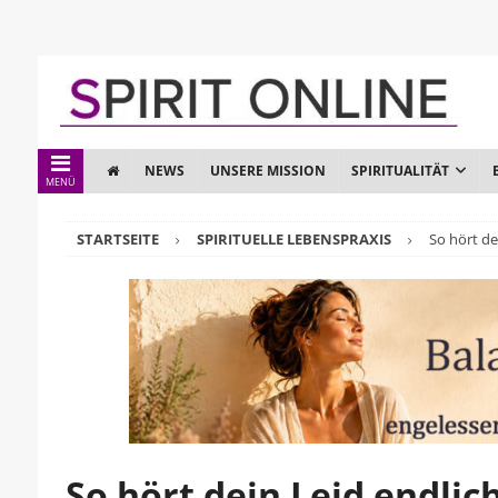
NEWS
UNSERE MISSION
SPIRITUALITÄT
MENÜ
STARTSEITE
SPIRITUELLE LEBENSPRAXIS
So hört de
So hört dein Leid endlich