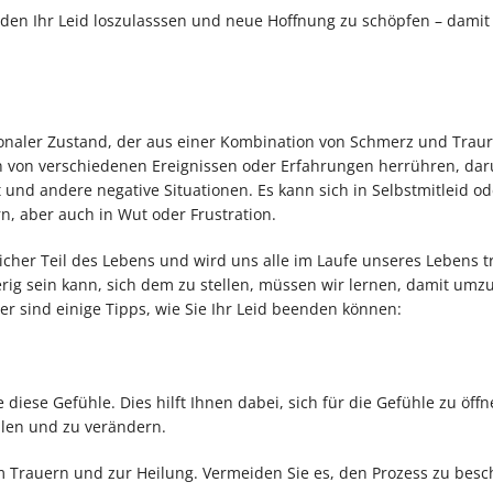
inden Ihr Leid loszulasssen und neue Hoffnung zu schöpfen – damit
ionaler Zustand, der aus einer Kombination von Schmerz und Traur
nn von verschiedenen Ereignissen oder Erfahrungen herrühren, dar
t und andere negative Situationen. Es kann sich in Selbstmitleid od
, aber auch in Wut oder Frustration.
rlicher Teil des Lebens und wird uns alle im Laufe unseres Lebens tr
rig sein kann, sich dem zu stellen, müssen wir lernen, damit um
ier sind einige Tipps, wie Sie Ihr Leid beenden können:
 diese Gefühle. Dies hilft Ihnen dabei, sich für die Gefühle zu öff
ilen und zu verändern.
zum Trauern und zur Heilung. Vermeiden Sie es, den Prozess zu bes