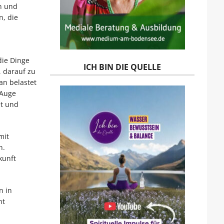
n und
, die
die Dinge
ICH BIN DIE QUELLE
, darauf zu
n belastet
 Auge
t und
mit
n.
kunft
n in
nt