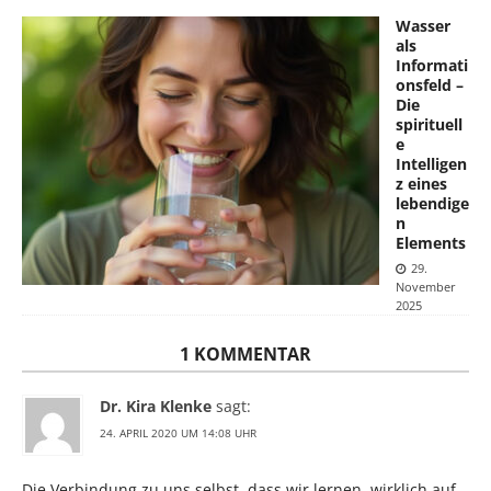
Wasser
als
Informati
onsfeld –
Die
spirituell
e
Intelligen
z eines
lebendige
n
Elements
29.
November
2025
1 KOMMENTAR
Dr. Kira Klenke
sagt:
24. APRIL 2020 UM 14:08 UHR
Die Verbindung zu uns selbst, dass wir lernen, wirklich auf