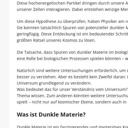
Diese hochenergetischen Partikel dringen durch unsere
unserer Zellen interagieren. Dabei entstehen winzige Me
Um diese Hypothese zu überprüfen, haben Physiker am 
Sie konnten tatsächlich Spuren von potenzieller dunkle
geringfügig. Diese Entdeckung ist ein bedeutender Schrit
größten Rätsel unseres Kosmos zu lösen.
Die Tatsache, dass Spuren von dunkler Materie im biolo
eine Rolle bei biologischen Prozessen spielen könnten – 
Natürlich sind weitere Untersuchungen erforderlich, um
besser zu verstehen. Aber es besteht kein Zweifel daran:
Universum grundlegend zu verändern.
Was bedeutet das für unser Verständnis vom Universum? Z
Thema wissen. Zum anderen könnten weitere Untersuchun
spielt – nicht nur auf kosmischer Ebene, sondern auch i
Was ist Dunkle Materie?
Dunkle Materie ist ein faszinierendes und mysteriöses K