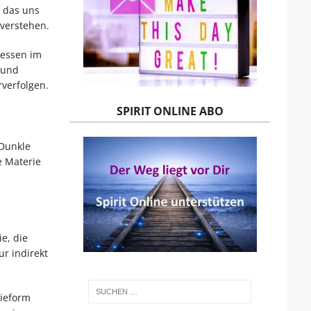
 das uns
verstehen.
zessen im
 und
verfolgen.
SPIRIT ONLINE ABO
 Dunkle
 Materie
e, die
ur indirekt
rieform