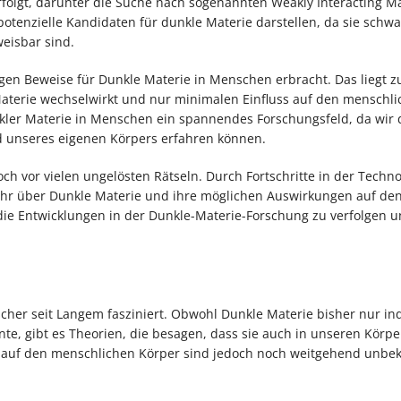
folgt, darunter die Suche nach sogenannten Weakly Interacting M
potenzielle Kandidaten für dunkle Materie darstellen, da sie schw
eisbar sind.
en Beweise für Dunkle Materie in Menschen erbracht. Das liegt z
aterie wechselwirkt und nur minimalen Einfluss auf den menschli
kler Materie in Menschen ein spannendes Forschungsfeld, da wir
 unseres eigenen Körpers erfahren können.
h vor vielen ungelösten Rätseln. Durch Fortschritte in der Techn
ehr über Dunkle Materie und ihre möglichen Auswirkungen auf de
die Entwicklungen in der Dunkle-Materie-Forschung zu verfolgen 
cher seit Langem fasziniert. Obwohl Dunkle Materie bisher nur ind
, gibt es Theorien, die besagen, dass sie auch in unseren Körpe
e auf den menschlichen Körper sind jedoch noch weitgehend unbek