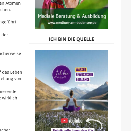
den Atomen
lchen.
hgeführt.
 der
ICH BIN DIE QUELLE
licherweise
f das Leben
stellung vom
nierende
 wirklich
scher