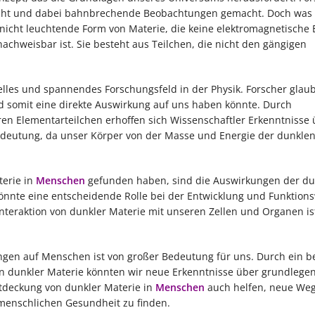
ucht und dabei bahnbrechende Beobachtungen gemacht. Doch was 
 nicht leuchtende Form von Materie, die keine elektromagnetische 
nachweisbar ist. Sie besteht aus Teilchen, die nicht den gängigen
elles und spannendes Forschungsfeld in der Physik. Forscher glau
d somit eine direkte Auswirkung auf uns haben könnte. Durch
 Elementarteilchen erhoffen sich Wissenschaftler Erkenntnisse 
Bedeutung, da unser Körper von der Masse und Energie der dunklen
terie in
Menschen
gefunden haben, sind die Auswirkungen der du
könnte eine entscheidende Rolle bei der Entwicklung und Funktion
teraktion von dunkler Materie mit unseren Zellen und Organen is
ngen auf Menschen ist von großer Bedeutung für uns. Durch ein b
n dunkler Materie könnten wir neue Erkenntnisse über grundlege
ntdeckung von dunkler Materie in
Menschen
auch helfen, neue Weg
enschlichen Gesundheit zu finden.