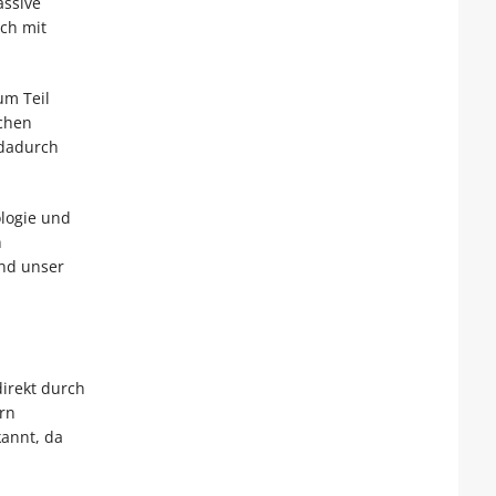
assive
ach mit
um Teil
chen
 dadurch
ologie und
n
und unser
irekt durch
rn
annt, da