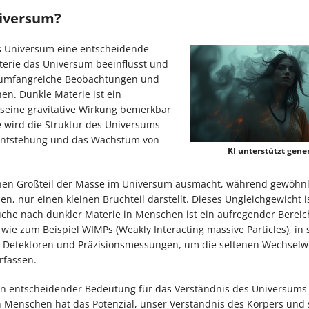
niversum?
as Universum eine entscheidende
aterie das Universum beeinflusst und
 umfangreiche Beobachtungen und
n. Dunkle Materie ist ein
 seine gravitative Wirkung bemerkbar
wird die Struktur des Universums
e Entstehung und das Wachstum von
KI unterstützt gener
nen Großteil der Masse im Universum ausmacht, während gewöhnl
, nur einen kleinen Bruchteil darstellt. Dieses Ungleichgewicht i
che nach dunkler Materie in Menschen ist ein aufregender Bereic
ie zum Beispiel WIMPs (Weakly Interacting massive Particles), in 
e Detektoren und Präzisionsmessungen, um die seltenen Wechsel
rfassen.
on entscheidender Bedeutung für das Verständnis des Universums
in Menschen hat das Potenzial, unser Verständnis des Körpers und 