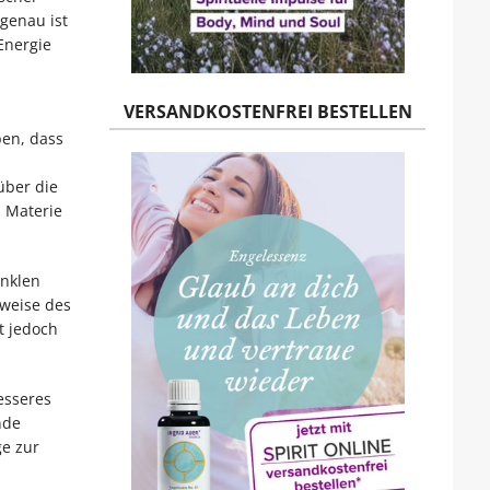
genau ist
Energie
VERSANDKOSTENFREI BESTELLEN
ben, dass
über die
 Materie
nklen
sweise des
t jedoch
esseres
nde
e zur