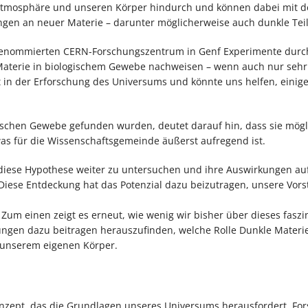
 Atmosphäre und unseren Körper hindurch und können dabei mit 
ngen an neuer Materie – darunter möglicherweise auch dunkle Tei
renommierten CERN-Forschungszentrum in Genf Experimente durc
r Materie in biologischem Gewebe nachweisen – wenn auch nur sehr
t in der Erforschung des Universums und könnte uns helfen, einige
gischen Gewebe gefunden wurden, deutet darauf hin, dass sie mög
was für die Wissenschaftsgemeinde äußerst aufregend ist.
 diese Hypothese weiter zu untersuchen und ihre Auswirkungen au
 Diese Entdeckung hat das Potenzial dazu beizutragen, unsere Vor
um einen zeigt es erneut, wie wenig wir bisher über dieses faszi
gen dazu beitragen herauszufinden, welche Rolle Dunkle Materie
n unserem eigenen Körper.
onzept, das die Grundlagen unseres Universums herausfordert. For