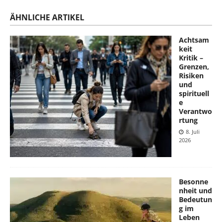
ÄHNLICHE ARTIKEL
Achtsam
keit
Kritik –
Grenzen,
Risiken
und
spirituell
e
Verantwo
rtung
8. Juli
2026
Besonne
nheit und
Bedeutun
g im
Leben