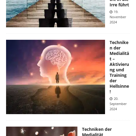
Irre führt
19.
November
2024
Technike
n der
Medialitä
t –
Aktivieru
ng und
Training
der
Hellsinne
!
20.
September
2024
Techniken der
Medialität