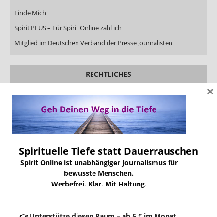
Finde Mich
Spirit PLUS – Für Spirit Online zahl ich
Mitglied im Deutschen Verband der Presse Journalisten
RECHTLICHES
×
Rechtliche Hinweise
Datenschutzerklärung
Impressum
AGB
Spirituelle Tiefe statt Dauerrauschen
Lizenzen
Spirit Online ist unabhängiger Journalismus für
bewusste Menschen.
Werbefrei. Klar. Mit Haltung.
SOZIALE MEDIEN
Facebook
👉
Unterstütze diesen Raum – ab 5 € im Monat.