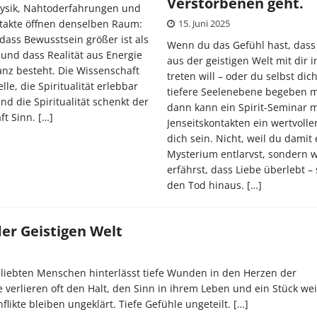
Verstorbenen geht.
sik, Nahtoderfahrungen und
ntakte öffnen denselben Raum:
15. Juni 2025
 dass Bewusstsein größer ist als
Wenn du das Gefühl hast, das
und dass Realität aus Energie
aus der geistigen Welt mit dir i
nz besteht. Die Wissenschaft
treten will – oder du selbst dic
lle, die Spiritualität erlebbar
tiefere Seelenebene begeben m
d die Spiritualität schenkt der
dann kann ein Spirit-Seminar m
ft Sinn.
[…]
Jenseitskontakten ein wertvoller
dich sein. Nicht, weil du damit 
Mysterium entlarvst, sondern w
erfährst, dass Liebe überlebt –
den Tod hinaus.
[…]
er Geistigen Welt
eliebten Menschen hinterlässt tiefe Wunden in den Herzen der
 verlieren oft den Halt, den Sinn in ihrem Leben und ein Stück wei
flikte bleiben ungeklärt. Tiefe Gefühle ungeteilt.
[…]