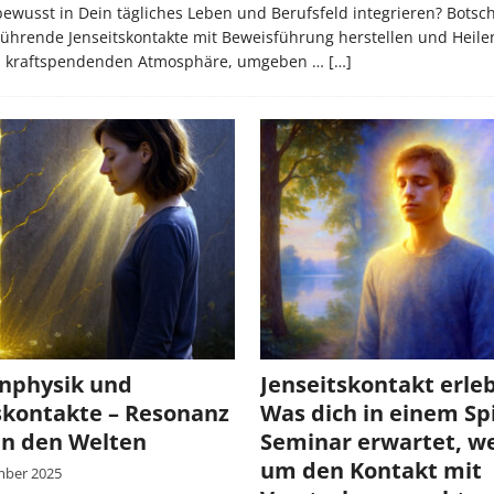
ewusst in Dein tägliches Leben und Berufsfeld integrieren? Botsc
ührende Jenseitskontakte mit Beweisführung herstellen und Heile
n und kraftspendenden Atmosphäre, umgeben …
[…]
nphysik und
Jenseitskontakt erle
skontakte – Resonanz
Was dich in einem Spi
en den Welten
Seminar erwartet, w
um den Kontakt mit
mber 2025