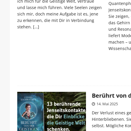
ich mich für die Geistige Welt, vertraue
Quantenphy
und lasse mich führen. Viele Seelen zeigen
Jenseitsko
sich mir, doch meine Aufgabe ist es, jene
Sie zeigen,
zu erkennen, die mit Dir in Verbindung
das Gehirn 
stehen.
[…]
und Resona
liefert Mode
machen – un
Wissenscha
Berührt von d
14. Mai 2025
Der Verlust eines g
Hinterbliebenen. Sie
selbst. Mögliche Kon