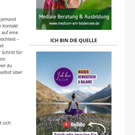
s jemand
n Kontakt
h auf eine
öchtest –
ICH BIN DIE QUELLE
it
 Schritt für
ein
eil du
 selbst über
t sich