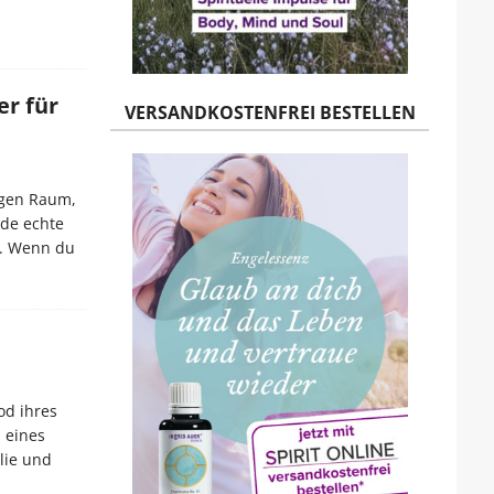
er für
VERSANDKOSTENFREI BESTELLEN
ligen Raum,
ede echte
g. Wenn du
od ihres
 eines
lie und