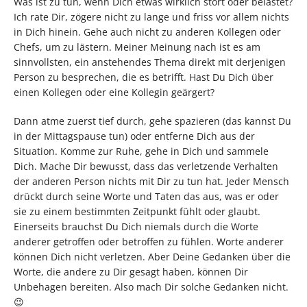
Was ist zu tun, wenn Dich etwas wirklich stört oder belastet?
Ich rate Dir, zögere nicht zu lange und friss vor allem nichts
in Dich hinein. Gehe auch nicht zu anderen Kollegen oder
Chefs, um zu lästern. Meiner Meinung nach ist es am
sinnvollsten, ein anstehendes Thema direkt mit derjenigen
Person zu besprechen, die es betrifft. Hast Du Dich über
einen Kollegen oder eine Kollegin geärgert?
Dann atme zuerst tief durch, gehe spazieren (das kannst Du
in der Mittagspause tun) oder entferne Dich aus der
Situation. Komme zur Ruhe, gehe in Dich und sammele
Dich. Mache Dir bewusst, dass das verletzende Verhalten
der anderen Person nichts mit Dir zu tun hat. Jeder Mensch
drückt durch seine Worte und Taten das aus, was er oder
sie zu einem bestimmten Zeitpunkt fühlt oder glaubt.
Einerseits brauchst Du Dich niemals durch die Worte
anderer getroffen oder betroffen zu fühlen. Worte anderer
können Dich nicht verletzen. Aber Deine Gedanken über die
Worte, die andere zu Dir gesagt haben, können Dir
Unbehagen bereiten. Also mach Dir solche Gedanken nicht.
😉