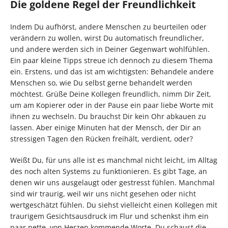
Die goldene Regel der Freundlichkeit
Indem Du aufhörst, andere Menschen zu beurteilen oder
verändern zu wollen, wirst Du automatisch freundlicher,
und andere werden sich in Deiner Gegenwart wohlfühlen.
Ein paar kleine Tipps streue ich dennoch zu diesem Thema
ein. Erstens, und das ist am wichtigsten: Behandele andere
Menschen so, wie Du selbst gerne behandelt werden
möchtest. Grüße Deine Kollegen freundlich, nimm Dir Zeit,
um am Kopierer oder in der Pause ein paar liebe Worte mit
ihnen zu wechseln. Du brauchst Dir kein Ohr abkauen zu
lassen. Aber einige Minuten hat der Mensch, der Dir an
stressigen Tagen den Rücken freihält, verdient, oder?
Weißt Du, für uns alle ist es manchmal nicht leicht, im Alltag
des noch alten Systems zu funktionieren. Es gibt Tage, an
denen wir uns ausgelaugt oder gestresst fühlen. Manchmal
sind wir traurig, weil wir uns nicht gesehen oder nicht
wertgeschätzt fühlen. Du siehst vielleicht einen Kollegen mit
traurigem Gesichtsausdruck im Flur und schenkst ihm ein
paar nette, von Herzen kommende Worte. Du schaust die