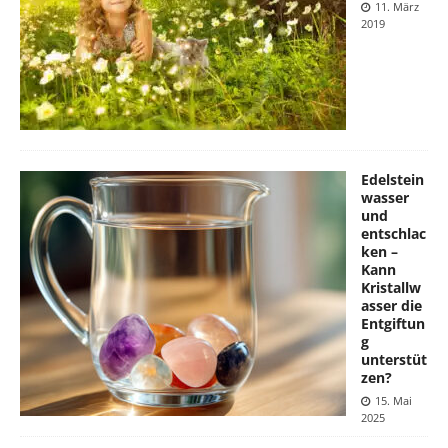
11. März
2019
Edelstein
wasser
und
entschlac
ken –
Kann
Kristallw
asser die
Entgiftun
g
unterstüt
zen?
15. Mai
2025