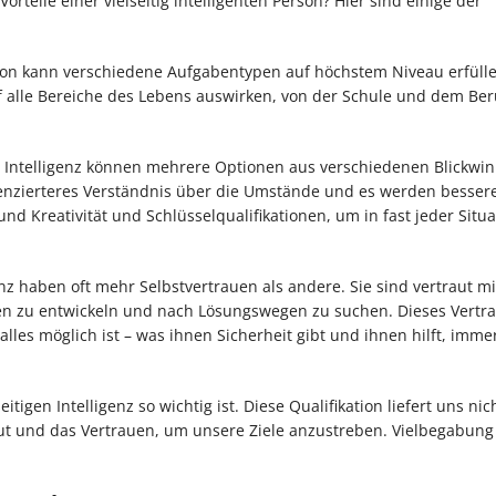
rteile einer vielseitig intelligenten Person? Hier sind einige der
Person kann verschiedene Aufgabentypen auf höchstem Niveau erfüll
uf alle Bereiche des Lebens auswirken, von der Schule und dem Beru
r Intelligenz können mehrere Optionen aus verschiedenen Blickwin
erenzierteres Verständnis über die Umstände und es werden besser
und Kreativität und Schlüsselqualifikationen, um in fast jeder Situa
nz haben oft mehr Selbstvertrauen als andere. Sie sind vertraut mi
n zu entwickeln und nach Lösungswegen zu suchen. Dieses Vertra
alles möglich ist – was ihnen Sicherheit gibt und ihnen hilft, imme
tigen Intelligenz so wichtig ist. Diese Qualifikation liefert uns nic
t und das Vertrauen, um unsere Ziele anzustreben. Vielbegabung i