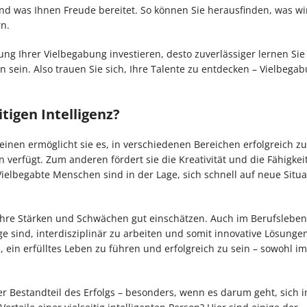
nd was Ihnen Freude bereitet. So können Sie herausfinden, was wir
n.
ung Ihrer Vielbegabung investieren, desto zuverlässiger lernen Sie 
sein. Also trauen Sie sich, Ihre Talente zu entdecken – Vielbegab
tigen Intelligenz?
m einen ermöglicht sie es, in verschiedenen Bereichen erfolgreich zu
verfügt. Zum anderen fördert sie die Kreativität und die Fähigkei
lbegabte Menschen sind in der Lage, sich schnell auf neue Situa
ihre Stärken und Schwächen gut einschätzen. Auch im Berufslebe
ge sind, interdisziplinär zu arbeiten und somit innovative Lösungen
, ein erfülltes Leben zu führen und erfolgreich zu sein – sowohl im
iger Bestandteil des Erfolgs – besonders, wenn es darum geht, sich i