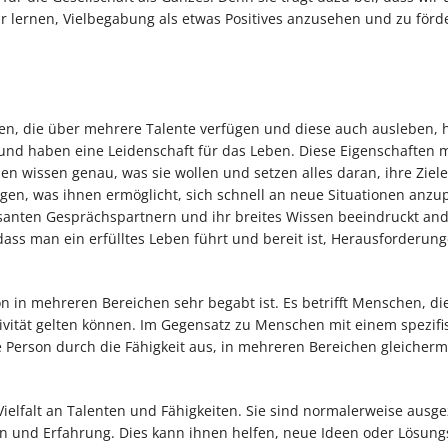
lernen, Vielbegabung als etwas Positives anzusehen und zu förd
n, die über mehrere Talente verfügen und diese auch ausleben, 
 und haben eine Leidenschaft für das Leben. Diese Eigenschaften 
n wissen genau, was sie wollen und setzen alles daran, ihre Ziele
ngen, was ihnen ermöglicht, sich schnell an neue Situationen anzup
santen Gesprächspartnern und ihr breites Wissen beeindruckt an
dass man ein erfülltes Leben führt und bereit ist, Herausforderun
n in mehreren Bereichen sehr begabt ist. Es betrifft Menschen, die
ivität gelten können. Im Gegensatz zu Menschen mit einem spezif
bte Person durch die Fähigkeit aus, in mehreren Bereichen gleicher
ielfalt an Talenten und Fähigkeiten. Sie sind normalerweise ausge
en und Erfahrung. Dies kann ihnen helfen, neue Ideen oder Lösun