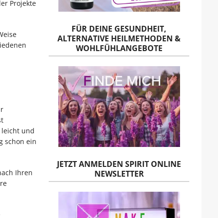
er Projekte
FÜR DEINE GESUNDHEIT,
Weise
ALTERNATIVE HEILMETHODEN &
hiedenen
WOHLFÜHLANGEBOTE
r
t
 leicht und
g schon ein
JETZT ANMELDEN SPIRIT ONLINE
nach Ihren
NEWSLETTER
hre
e