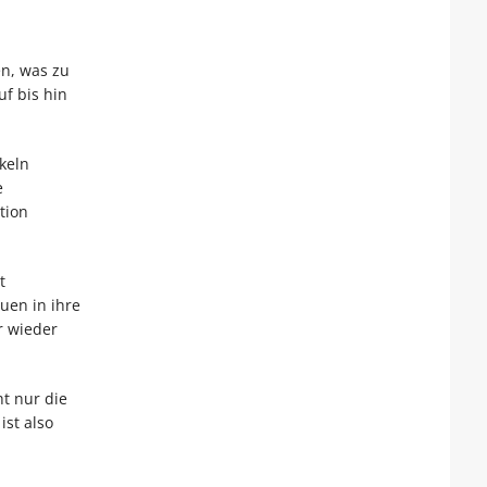
en, was zu
f bis hin
keln
e
tion
t
uen in ihre
r wieder
ht nur die
st also