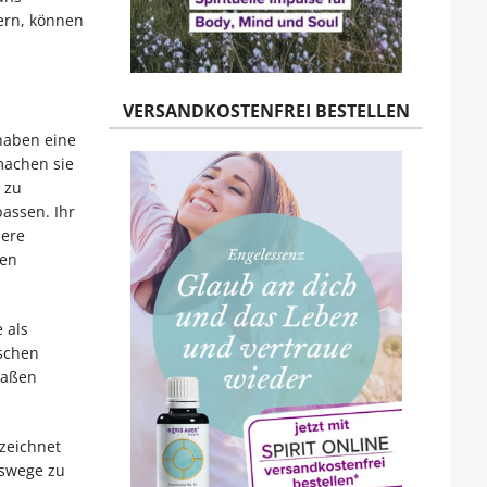
ern, können
VERSANDKOSTENFREI BESTELLEN
haben eine
machen sie
 zu
assen. Ihr
dere
gen
 als
ischen
maßen
zeichnet
gswege zu