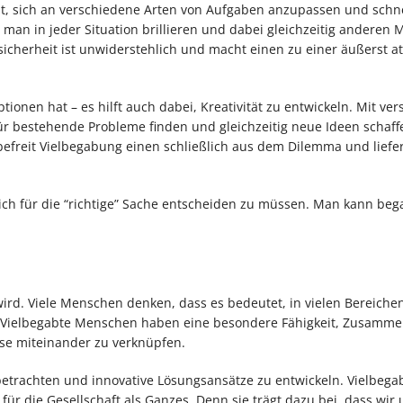
st, sich an verschiedene Arten von Aufgaben anzupassen und schn
nn man in jeder Situation brillieren und dabei gleichzeitig anderen
sicherheit ist unwiderstehlich und macht einen zu einer äußerst at
onen hat – es hilft auch dabei, Kreativität zu entwickeln. Mit ve
ür bestehende Probleme finden und gleichzeitig neue Ideen schaf
befreit Vielbegabung einen schließlich aus dem Dilemma und liefer
ich für die “richtige” Sache entscheiden zu müssen. Man kann beg
ird. Viele Menschen denken, dass es bedeutet, in vielen Bereiche
luss. Vielbegabte Menschen haben eine besondere Fähigkeit, Zusam
se miteinander zu verknüpfen.
betrachten und innovative Lösungsansätze zu entwickeln. Vielbega
für die Gesellschaft als Ganzes. Denn sie trägt dazu bei, dass wir 