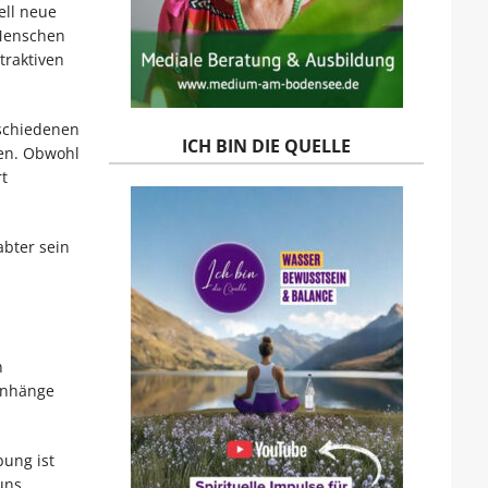
ell neue
 Menschen
traktiven
rschiedenen
ICH BIN DIE QUELLE
fen. Obwohl
t
abter sein
n
menhänge
bung ist
uns