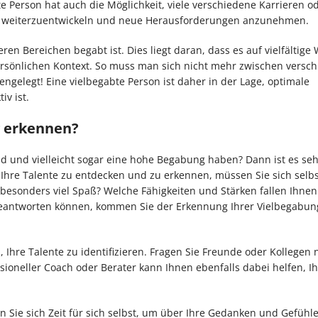
e Person hat auch die Möglichkeit, viele verschiedene Karrieren od
tets weiterzuentwickeln und neue Herausforderungen anzunehmen.
n Bereichen begabt ist. Dies liegt daran, dass es auf vielfältige 
persönlichen Kontext. So muss man sich nicht mehr zwischen versc
ngelegt! Eine vielbegabte Person ist daher in der Lage, optimale
iv ist.
g erkennen?
ind und vielleicht sogar eine hohe Begabung haben? Dann ist es seh
 Ihre Talente zu entdecken und zu erkennen, müssen Sie sich selbs
besonders viel Spaß? Welche Fähigkeiten und Stärken fallen Ihnen
beantworten können, kommen Sie der Erkennung Ihrer Vielbegabun
hre Talente zu identifizieren. Fragen Sie Freunde oder Kollegen 
ssioneller Coach oder Berater kann Ihnen ebenfalls dabei helfen, I
en Sie sich Zeit für sich selbst, um über Ihre Gedanken und Gefühl