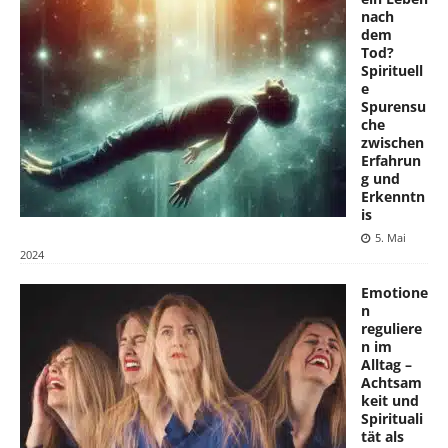
nach
dem
Tod?
Spirituell
e
Spurensu
che
zwischen
Erfahrun
g und
Erkenntn
is
5. Mai
2024
Emotione
n
reguliere
n im
Alltag –
Achtsam
keit und
Spirituali
tät als