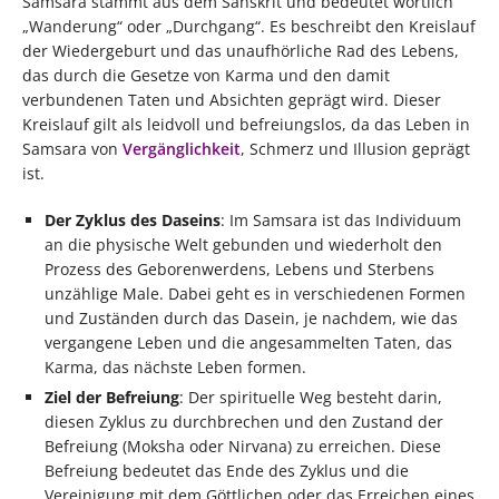
Samsara stammt aus dem Sanskrit und bedeutet wörtlich
„Wanderung“ oder „Durchgang“. Es beschreibt den Kreislauf
der Wiedergeburt und das unaufhörliche Rad des Lebens,
das durch die Gesetze von Karma und den damit
verbundenen Taten und Absichten geprägt wird. Dieser
Kreislauf gilt als leidvoll und befreiungslos, da das Leben in
Samsara von
Vergänglichkeit
, Schmerz und Illusion geprägt
ist.
Der Zyklus des Daseins
: Im Samsara ist das Individuum
an die physische Welt gebunden und wiederholt den
Prozess des Geborenwerdens, Lebens und Sterbens
unzählige Male. Dabei geht es in verschiedenen Formen
und Zuständen durch das Dasein, je nachdem, wie das
vergangene Leben und die angesammelten Taten, das
Karma, das nächste Leben formen.
Ziel der Befreiung
: Der spirituelle Weg besteht darin,
diesen Zyklus zu durchbrechen und den Zustand der
Befreiung (Moksha oder Nirvana) zu erreichen. Diese
Befreiung bedeutet das Ende des Zyklus und die
Vereinigung mit dem Göttlichen oder das Erreichen eines