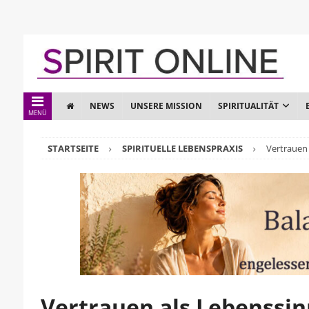
NEWS
UNSERE MISSION
SPIRITUALITÄT
MENÜ
STARTSEITE
SPIRITUELLE LEBENSPRAXIS
Vertrauen 
Vertrauen als Lebenssin