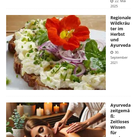
22. Mai
2025
Regionale
Wildkräu
ter im
Herbst
und
Ayurveda
30.
September
2021
Ayurveda
zeitgemä
ß:
Zeitloses
Wissen
für