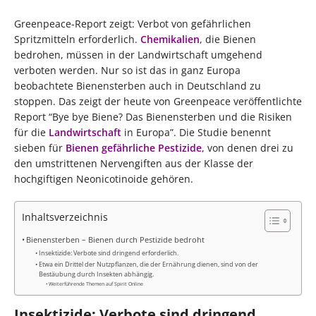
Greenpeace-Report zeigt: Verbot von gefährlichen
Spritzmitteln erforderlich.
Chemikalien
, die Bienen
bedrohen, müssen in der Landwirtschaft umgehend
verboten werden. Nur so ist das in ganz Europa
beobachtete Bienensterben auch in Deutschland zu
stoppen. Das zeigt der heute von Greenpeace veröffentlichte
Report “Bye bye Biene? Das Bienensterben und die Risiken
für die
Landwirtschaft
in Europa”. Die Studie benennt
sieben für
Bienen gefährliche Pestizide
, von denen drei zu
den umstrittenen Nervengiften aus der Klasse der
hochgiftigen Neonicotinoide gehören.
Inhaltsverzeichnis
Bienensterben – Bienen durch Pestizide bedroht
Insektizide: Verbote sind dringend erforderlich.
Etwa ein Drittel der Nutzpflanzen, die der Ernährung dienen, sind von der
Bestäubung durch Insekten abhängig.
Weiterführende Themen auf Spirit Online
Insektizide: Verbote sind dringend