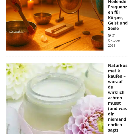
Heilende
Frequenz
en für
Körper,
Geist und
Seele
21.
Oktober
2021
Naturkos
metik
kaufen –
worauf
du
wirklich
achten
musst
(und was
dir
niemand
ehrlich
sagt)