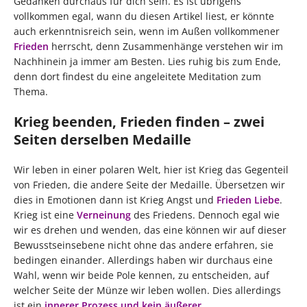
Gedanken durchaus für dich sein. Es ist übrigens
vollkommen egal, wann du diesen Artikel liest, er könnte
auch erkenntnisreich sein, wenn im Außen vollkommener
Frieden
herrscht, denn Zusammenhänge verstehen wir im
Nachhinein ja immer am Besten. Lies ruhig bis zum Ende,
denn dort findest du eine angeleitete Meditation zum
Thema.
Krieg beenden, Frieden finden – zwei
Seiten derselben Medaille
Wir leben in einer polaren Welt, hier ist Krieg das Gegenteil
von Frieden, die andere Seite der Medaille. Übersetzen wir
dies in Emotionen dann ist Krieg Angst und
Frieden Liebe
.
Krieg ist eine
Verneinung
des Friedens. Dennoch egal wie
wir es drehen und wenden, das eine können wir auf dieser
Bewusstseinsebene nicht ohne das andere erfahren, sie
bedingen einander. Allerdings haben wir durchaus eine
Wahl, wenn wir beide Pole kennen, zu entscheiden, auf
welcher Seite der Münze wir leben wollen. Dies allerdings
ist ein
innerer Prozess und kein äußerer
.