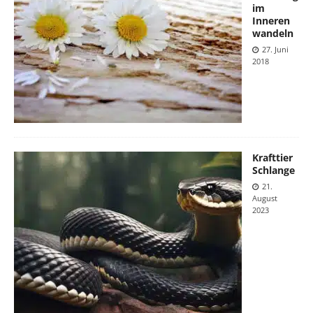
im
Inneren
wandeln
27. Juni
2018
Krafttier
Schlange
21.
August
2023