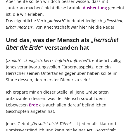
Aber heute sollten wir doch besser wissen, dass mit
„untertan machen“ nicht diese brutale
Ausbeutung
gemeint
ist, die wir erleben.
Das eigentliche Verb „
kabasch
“ bedeutet lediglich „
dienstbar,
urbar machen
“, von Knechtschaft war hier nie die Rede!
Und das, was der Mensch als „
herrschet
über die Erde
“ verstanden hat
(„
radah
“=„
königlich, herrschaftlich auftreten
“), entbehrt völlig
jenes verantwortungsvollen Fürsorgeaspekts, den ein
Herrscher seinen Untertanen gegenüber haben sollte im
Sinne dessen, deren erster Diener zu sein!
Ich erspare mir an dieser Stelle, all jene Gräueltaten
aufzuzählen dessen, was der Mensch sowohl dem
Lebewesen
Erde
als auch allen darauf befindlichen
Geschöpfen angetan hat.
Jenes Gebot „
Du sollst nicht Töten!
“ ist jedenfalls klar und
unmissverständlich und kann mit keiner Art „
Herrschaft
“