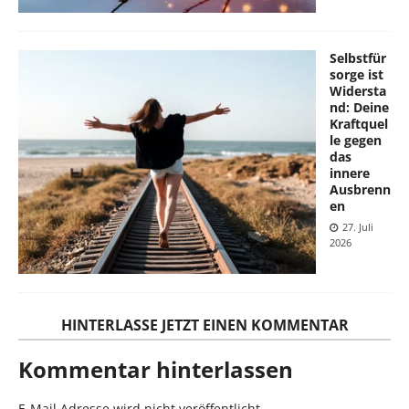
Selbstfür
sorge ist
Widersta
nd: Deine
Kraftquel
le gegen
das
innere
Ausbrenn
en
27. Juli
2026
HINTERLASSE JETZT EINEN KOMMENTAR
Kommentar hinterlassen
E-Mail Adresse wird nicht veröffentlicht.