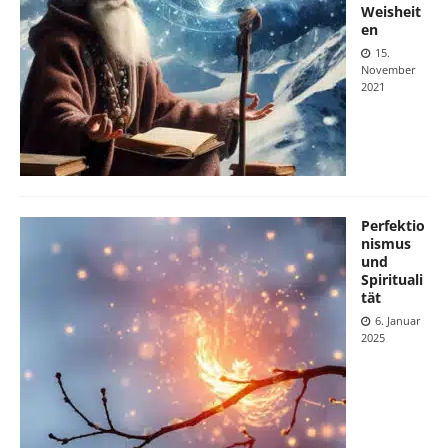
Weisheit
en
15.
November
2021
Perfektio
nismus
und
Spirituali
tät
6. Januar
2025