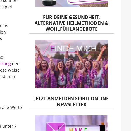
So können
ispiel
FÜR DEINE GESUNDHEIT,
ALTERNATIVE HEILMETHODEN &
n ins
WOHLFÜHLANGEBOTE
den
s
nd
hrung
den
iese Weise
ntstehen
JETZT ANMELDEN SPIRIT ONLINE
NEWSLETTER
 alle Werte
n unter 7