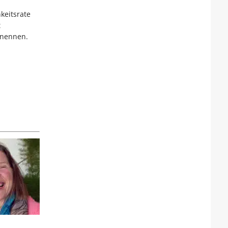
keitsrate
t
 nennen.