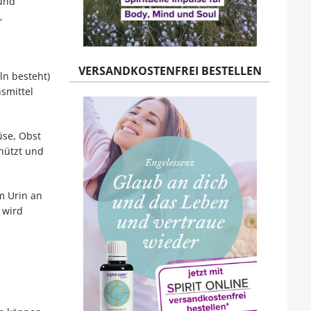
 und
,
VERSANDKOSTENFREI BESTELLEN
ln besteht)
smittel
üse, Obst
hützt und
m Urin an
 wird