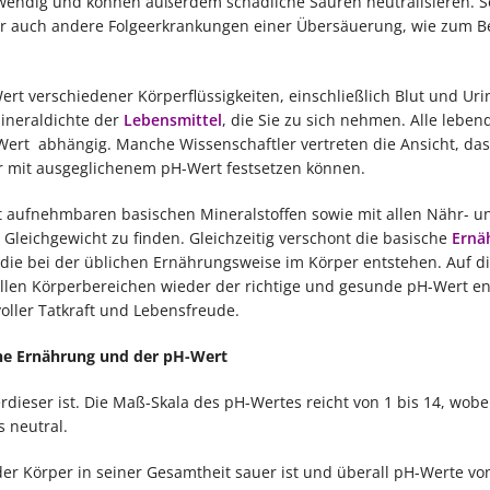
otwendig und können außerdem schädliche Säuren neutralisieren. 
r auch andere Folgeerkrankungen einer Übersäuerung, wie zum Be
rt verschiedener Körperflüssigkeiten, einschließlich Blut und Uri
Mineraldichte der
Lebensmittel
, die Sie zu sich nehmen. Alle leben
ert abhängig. Manche Wissenschaftler vertreten die Ansicht, das
 mit ausgeglichenem pH-Wert festsetzen können.
t aufnehmbaren basischen Mineralstoffen sowie mit allen Nähr- u
s Gleichgewicht zu finden. Gleichzeitig verschont die basische
Ernä
die bei der üblichen Ernährungsweise im Körper entstehen. Auf d
allen Körperbereichen wieder der richtige und gesunde pH-Wert e
oller Tatkraft und Lebensfreude.
he Ernährung und der pH-Wert
dieser ist. Die Maß-Skala des pH-Wertes reicht von 1 bis 14, wobei
s neutral.
r Körper in seiner Gesamtheit sauer ist und überall pH-Werte vo