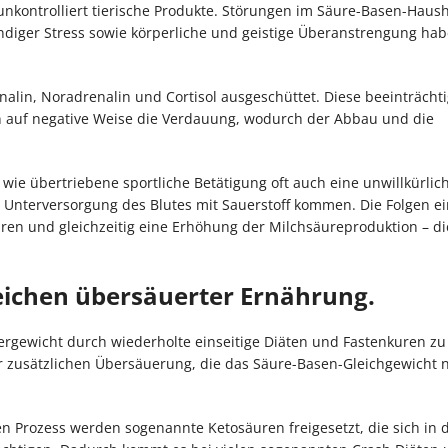
nkontrolliert tierische Produkte. Störungen im Säure-Basen-Haus
ändiger Stress sowie körperliche und geistige Überanstrengung ha
alin, Noradrenalin und Cortisol ausgeschüttet. Diese beeinträcht
n auf negative Weise die Verdauung, wodurch der Abbau und die
wie übertriebene sportliche Betätigung oft auch eine unwillkürlich
r Unterversorgung des Blutes mit Sauerstoff kommen. Die Folgen e
uren und gleichzeitig eine Erhöhung der Milchsäureproduktion – di
Zeichen übersäuerter Ernährung.
pergewicht durch wiederholte einseitige Diäten und Fastenkuren zu
r zusätzlichen Übersäuerung, die das Säure-Basen-Gleichgewicht
en Prozess werden sogenannte Ketosäuren freigesetzt, die sich in 