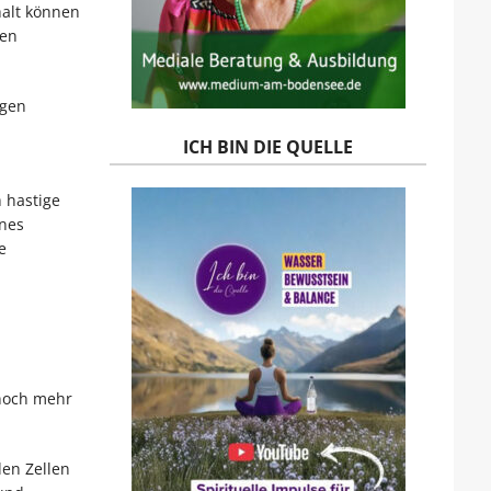
halt können
ben
igen
ICH BIN DIE QUELLE
 hastige
ines
e
 noch mehr
den Zellen