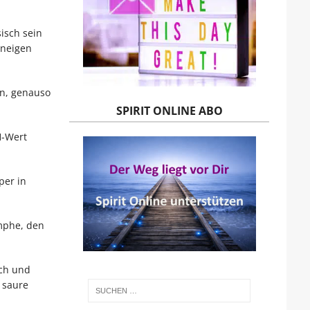
isch sein
 neigen
in, genauso
SPIRIT ONLINE ABO
H-Wert
per in
mphe, den
ach und
 saure