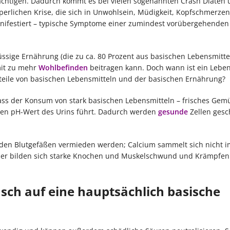
rächtigen. Dadurch kommt es bei vielen sogenannten Crash Diäten
perlichen Krise, die sich in Unwohlsein, Müdigkeit, Kopfschmerzen
estiert – typische Symptome einer zumindest vorübergehenden
ige Ernährung (die zu ca. 80 Prozent aus basischen Lebensmitte
it zu mehr
Wohlbefinden
beitragen kann. Doch wann ist ein Leben
teile von basischen Lebensmitteln und der basischen Ernährung?
ss der Konsum von stark basischen Lebensmitteln – frisches Gem
eren pH-Wert des Urins führt. Dadurch werden
gesunde
Zellen gesc
en Blutgefäßen vermieden werden; Calcium sammelt sich nicht i
rner bilden sich starke Knochen und Muskelschwund und Krämpfen
nsch auf eine hauptsächlich basische