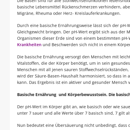
Die Basen sind für alle Stoffwechselfunktionen lebensn
basische Lebensmittel Rückenschmerzen verhindern, abe
Migräne, Rheuma oder Herz- Kreislauferkrankungen.
Durch eine basische Ernährungsweise lässt sich der pH-We
Gleichgewicht bringen. Der pH-Wert ergibt sich aus der 
Organismen dieser Erde sind von einem bestimmten pH-W
Krankheiten
und Beschwerden sich nicht in einem Körper
Die basische Ernährung versorgt den Menschen mit leich
Vitalstoffen, die der Körper benötigt, um in sein gesunde
Menschen mit all jenen sauren Stoffwechselrückständen, 
wird der Säure-Basen-Haushalt harmonisiert, so dass in 
kann. Das Ergebnis ist ein aktiver und gesunder Mensch v
Basische Ernährung und Körperbewusstsein. Die basisc
Der pH-Wert im Körper gibt an, wie basisch oder wie sauer
unter 7 sauer und alle Werte über 7 basisch sind, 7 gilt al
Nun bedeutet eine Übersäuerung nicht unbedingt, dass de