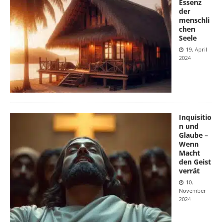
Essenz
der
menschli
chen
Seele
19. April
2024
Inquisitio
n und
Glaube –
Wenn
Macht
den Geist
verrät
10.
November
2024