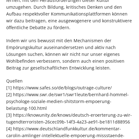
lernen, mit den Herausforderungen dieser Kultur
umzugehen. Durch Bildung, kritisches Denken und den
Aufbau respektvoller Kommunikationsplattformen können
wir dazu beitragen, eine ausgewogenere und konstruktivere
öffentliche Debatte zu fördern.
Indem wir uns bewusst mit den Mechanismen der
Empörungskultur auseinandersetzen und aktiv nach
Lösungen suchen, können wir nicht nur unser eigenes
Wohlbefinden verbessern, sondern auch einen positiven
Beitrag zur gesellschaftlichen Entwicklung leisten.
Quellen
[1] https://www.safes.so/de/blogs/outrage-culture/
[2] https://www.swr.de/swr1/swr1leute/bernhard-hommel-
psychologe-soziale-medien-shitstorm-empoerung-
belastung-100.html
[3] https://knowunity.de/knows/deutsch-eroerterung-zu-wir-
tugendterroristen-26cec09b-14f3-4a23-ae91-be1811d88956
[4] https://www.deutschlandfunkkultur.de/kommentar-
carolin-amlinger-intellektuelle-empoerung-missstaende-