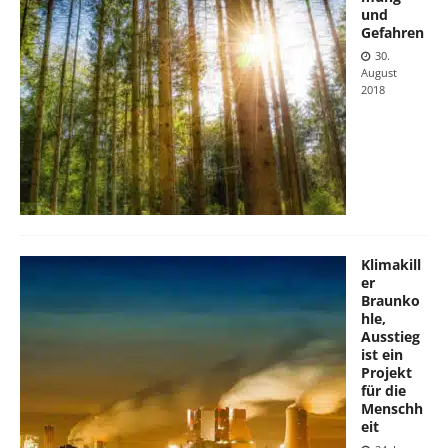
und
Gefahren
30.
August
2018
Klimakill
er
Braunko
hle,
Ausstieg
ist ein
Projekt
für die
Menschh
eit