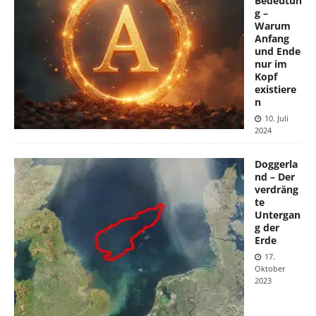
Bedeutun
g –
Warum
Anfang
und Ende
nur im
Kopf
existiere
n
10. Juli
2024
Doggerla
nd – Der
verdräng
te
Untergan
g der
Erde
17.
Oktober
2023