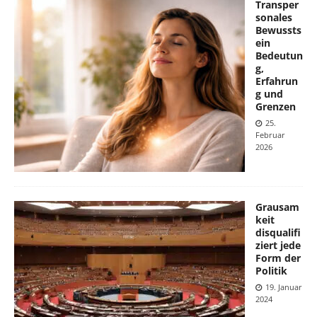
Transper
sonales
Bewussts
ein
Bedeutun
g,
Erfahrun
g und
Grenzen
25.
Februar
2026
Grausam
keit
disqualifi
ziert jede
Form der
Politik
19. Januar
2024