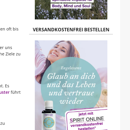
en oft bis
VERSANDKOSTENFREI BESTELLEN
er uns
he Ziele zu
t. Es
ster
führt
 zu